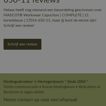
650-11 reviews
Helaas heeft nog niemand een beoordeling geschreven over
MASCOT® Workwear Capuchon | COMPLETE | 11
korenblauw | 17014-650-11, maar jij kunt de eerste zijn!
Schrijf een review!
Schrijf een review
Kledingcalculator 's-Hertogenbosch * Sinds 2004 *
Vlotte communicatie • Ruime kledingkeuze • Bedrukken &
Borduren in eigen atelier
Neem contact op voor een afspraak