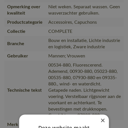
Opmerking over
Niet weken. Separaat wassen. Geen
kwaliteit
wasverzachter gebruiken.
Productcategorie
Accessoires, Capuchons
Collectie
COMPLETE
Bouw en installatie, Lichte industrie
Branche
en logistiek, Zware industrie
Gebruiker
Mannen; Vrouwen
00534-880, Fluorescerend.
Ademend, 00930-880, 05023-880,
00535-880, 07930-880 en 09335-
880., wind- en waterdicht.
Technische tekst
Getapede naden. Lichtgewicht
voering. Verstelbaar rijgsnoer aan de
voorkant en achterkant. Te
bevestingen met drukknopen.
Geschikt voor 07223-880
×
Merk
MASCOT®
Deze website maakt