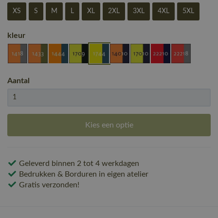
XS
S
M
L
XL
2XL
3XL
4XL
5XL
kleur
Aantal
Kies een optie
Geleverd binnen 2 tot 4 werkdagen
Bedrukken & Borduren in eigen atelier
Gratis verzonden!