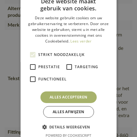
Deze website maakt
gebruik van cookies.
Alternatieve
19084-781, 19184-781
producten
Deze website gebruikt cookies om uw
gebruikerservaring te verbeteren. Door onze
Merk
MASCOT®
website te gebruiken, stemt u in met alle
Moderne, comfortabele pasvorm
cookies in overeenstemming met ons
Cookiebeleid.
Lees verder
met een optimale
bewegingsvrijheid., De naad in de
STRIKT NOODZAKELIJK
nek is afgezet met een zacht
materiaal om irritaties te
PRESTATIE
TARGETING
voorkomen., Extra
bewegingsvrijheid door de
Tekst usp
FUNCTIONEEL
elastische reflectiestrepen.,
Voorzakken met ritssluiting voor het
veilig opbergen van spullen., Stof
ALLES ACCEPTEREN
met polyester aan de voorzijde voor
duurzaamheid en kleurechtheid, en
ALLES AFWIJZEN
katoen aan de achterkant voor extra
comfort.
DETAILS WEERGEVEN
Fitting
18050-802, 50602-010, 50143-860
POWERED BY COOKIESCRIPT