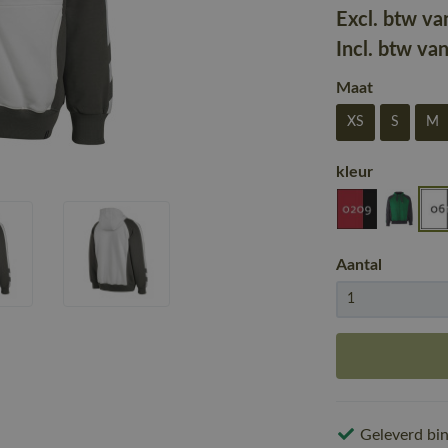
Excl. btw va
Incl. btw va
Maat
XS
S
M
kleur
Aantal
Geleverd bin