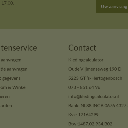
 17.00.
Uw aanvraag
tenservice
Contact
 aanvragen
Kledingcalculator
tie aanvragen
Oude Vlijmenseweg 190 D
t gegevens
5223 GT ‘s-Hertogenbosch
om & Winkel
073 - 851 64 96
neren
info@kledingcalculator.nl
arden
Bank: NL88 INGB 0676 4327 
Kvk: 17164299
Btw:1487.02.934.B02