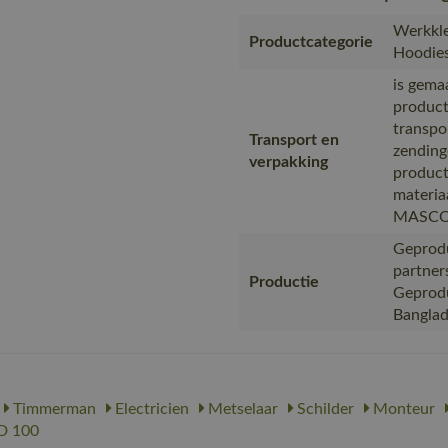
Werkkle
Productcategorie
Hoodie
is gema
product
transpo
Transport en
zending
verpakking
product
materia
MASC
Geprodu
partner
Productie
Geproduc
Bangla
Timmerman
Electricien
Metselaar
Schilder
Monteur
 100