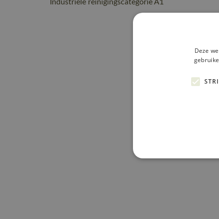
Industriële reinigingscategorie A1
Deze web
gebruike
STR