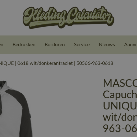
en
Bedrukken
Borduren
Service
Nieuws
Aanvr
IQUE | 0618 wit/donkerantraciet | 50566-963-0618
MASCO
Capucho
UNIQUE
wit/don
963-0