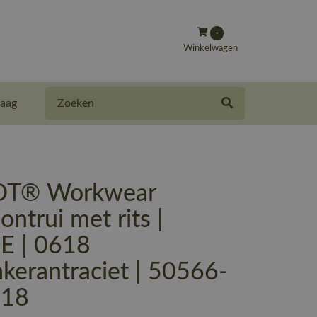
-
Winkelwagen
Zoeken
aag
T® Workwear
ntrui met rits |
 | 0618
kerantraciet | 50566-
618