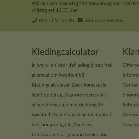
Wij zijn van maandag t/m donderdag van 9.00 tot
Vrijdag tot 13.00 uur.
073 - 851 64 96
Stuur ons een mail
Kledingcalculator
Klan
In werk- en bedrijfskleding draait het
Offerte
allemaal om kwaliteit bij
Informa
Kledingcalculator. Daar komt u als
Contac
klant op terug. Daarom voeren wij
Showro
alleen de merken met de hoogste
Retour
kwaliteit. Scandinavische mentaliteit
Voorwa
met oorsprong uit, Zweden,
Privacy
Denemarken of gewoon Nederland.