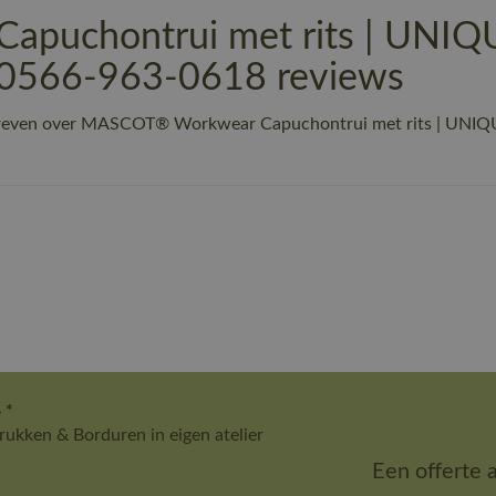
uchontrui met rits | UNIQ
 50566-963-0618 reviews
hreven over MASCOT® Workwear Capuchontrui met rits | UNIQU
 *
ukken & Borduren in eigen atelier
Een offerte 