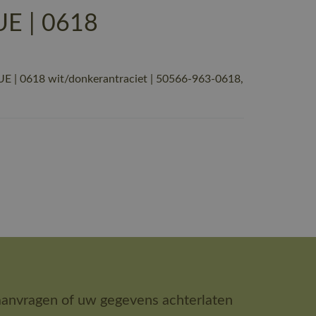
UE | 0618
E | 0618 wit/donkerantraciet | 50566-963-0618,
aanvragen of uw gegevens achterlaten