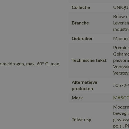
Collectie
UNIQU
Bouw en 
Branche
Levensm
industr
Gebruiker
Mannen
Premium
Gekamd
Technische tekst
pasvorm
ommeldrogen, max. 60° C, max.
Voorzak
Verstev
Alternatieve
50572-
producten
Merk
MASC
Moderne
bewegin
Tekst usp
gewasse
pols., P