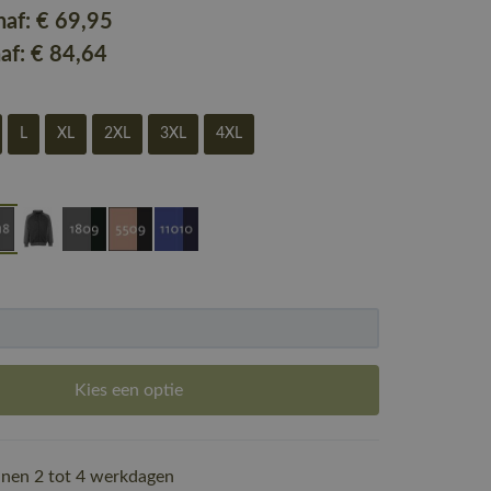
naf:
€ 69
,95
naf:
€ 84
,64
L
XL
2XL
3XL
4XL
Kies een optie
nen 2 tot 4 werkdagen