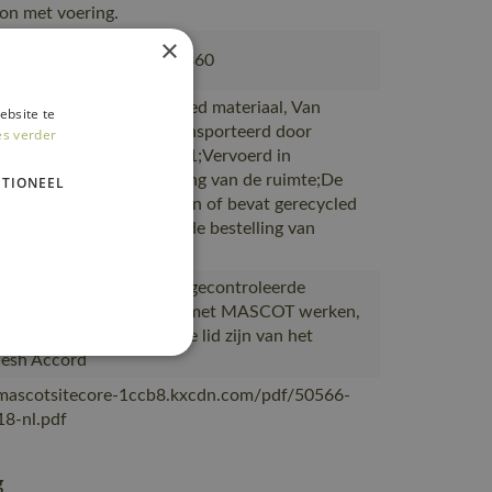
n met voering.
×
802, 50602-010, 50143-860
akt van of bevat gerecycled materiaal, Van
ebsite te
ie naar magazijnen getransporteerd door
es verder
rtpartners met ISO 14001;Vervoerd in
en met maximale benutting van de ruimte;De
TIONEEL
verpakking is gemaakt van of bevat gerecycled
al;De verpakking waarin de bestelling van
OT
ceerd in Bangladesh bij gecontroleerde
s die al meer dan 10 jaar met MASCOT werken,
eerd bij leveranciers die lid zijn van het
desh Accord
/mascotsitecore-1ccb8.kxcdn.com/pdf/50566-
8-nl.pdf
g