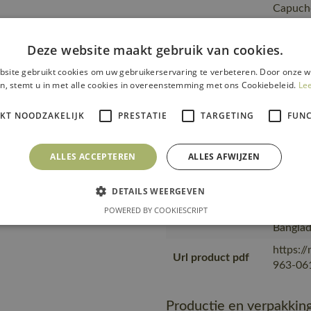
Capucho
Fitting
18050-
accessories
Deze website maakt gebruik van cookies.
is gema
site gebruikt cookies om uw gebruikerservaring te verbeteren. Door onze w
product
n, stemt u in met alle cookies in overeenstemming met ons Cookiebeleid.
Le
transpo
Transport en
zending
IKT NOODZAKELIJK
PRESTATIE
TARGETING
FUNC
verpakking
product
materia
ALLES ACCEPTEREN
ALLES AFWIJZEN
MASC
Geprodu
DETAILS WEERGEVEN
partner
Productie
POWERED BY COOKIESCRIPT
Geproduc
Bangla
https:/
Url product pdf
963-061
Productie en verpakkin