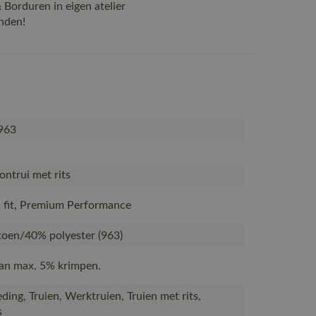
Borduren in eigen atelier
nden!
963
ntrui met rits
fit, Premium Performance
oen/40% polyester (963)
Kan max. 5% krimpen.
ding, Truien, Werktruien, Truien met rits,
s