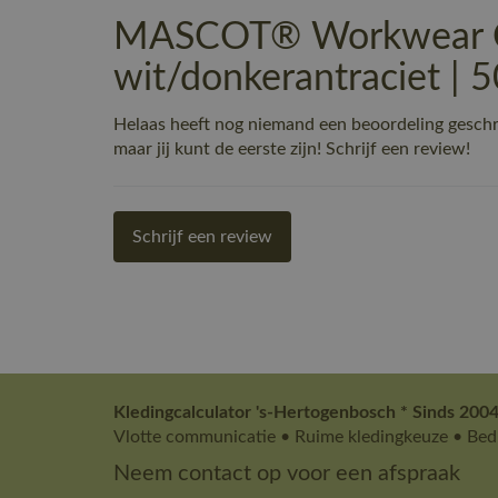
MASCOT® Workwear Cap
wit/donkerantraciet |
Helaas heeft nog niemand een beoordeling gesc
maar jij kunt de eerste zijn! Schrijf een review!
Schrijf een review
Kledingcalculator 's-Hertogenbosch * Sinds 2004
Vlotte communicatie • Ruime kledingkeuze • Bedr
Neem contact op voor een afspraak