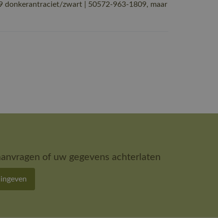
 donkerantraciet/zwart | 50572-963-1809, maar
aanvragen of uw gegevens achterlaten
 ingeven