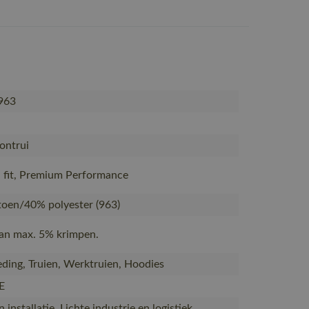
963
ontrui
fit, Premium Performance
oen/40% polyester (963)
Kan max. 5% krimpen.
ding, Truien, Werktruien, Hoodies
E
installatie, Lichte industrie en logistiek,