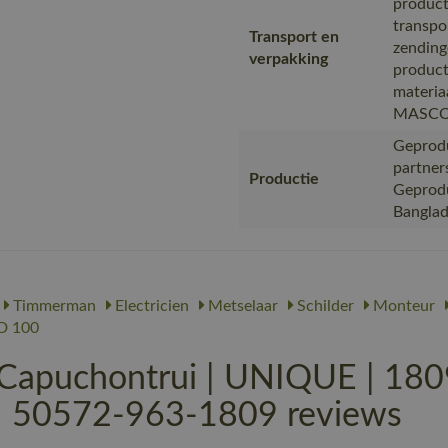
product
transpo
Transport en
zending
verpakking
product
materia
MASC
Geprodu
partner
Productie
Geproduc
Bangla
Timmerman
Electricien
Metselaar
Schilder
Monteur
 100
puchontrui | UNIQUE | 180
 | 50572-963-1809 reviews