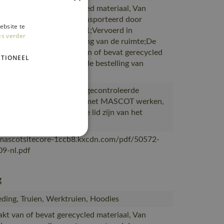
akt van of bevat gerecycled materiaal, Van
ie naar magazijnen getransporteerd door
ebsite te
rtpartners met ISO 14001;Vervoerd in
es verder
en met maximale benutting van de ruimte;De
verpakking is gemaakt van of bevat gerecycled
TIONEEL
al;De verpakking waarin de bestelling van
OT
ceerd in Bangladesh bij gecontroleerde
s die al meer dan 10 jaar met MASCOT werken,
eerd bij leveranciers die lid zijn van het
desh Accord
/mascotsitecore-1ccb8.kxcdn.com/pdf/50572-
9-nl.pdf
g
ding, Truien, Werktruien, Hoodies
akt van of bevat gerecycled materiaal, Van