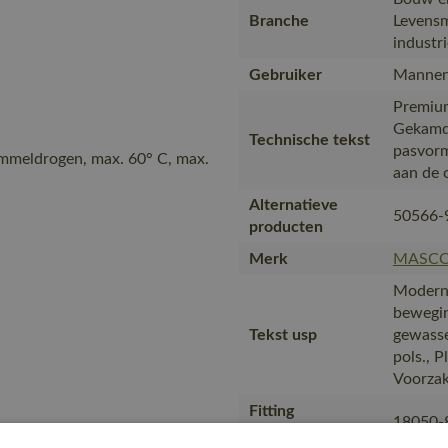
Branche
Levensm
industr
Gebruiker
Mannen
Premium
Gekamd
Technische tekst
pasvorm
ommeldrogen, max. 60° C, max.
aan de 
Alternatieve
50566-
producten
Merk
MASC
Moderne
bewegin
Tekst usp
gewasse
pols., 
Voorzak
Fitting
18050-
accessories