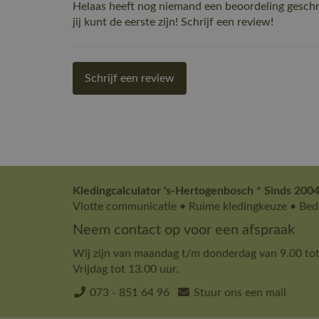
Helaas heeft nog niemand een beoordeling ges
jij kunt de eerste zijn! Schrijf een review!
Schrijf een review
Kledingcalculator 's-Hertogenbosch * Sinds 2004
Vlotte communicatie • Ruime kledingkeuze • Bedr
Neem contact op voor een afspraak
Wij zijn van maandag t/m donderdag van 9.00 tot
Vrijdag tot 13.00 uur.
073 - 851 64 96
Stuur ons een mail