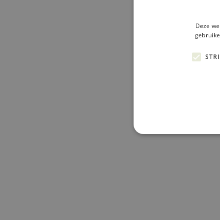
Deze web
gebruike
STR