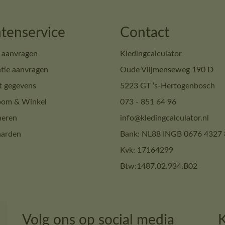
tenservice
Contact
 aanvragen
Kledingcalculator
tie aanvragen
Oude Vlijmenseweg 190 D
t gegevens
5223 GT ‘s-Hertogenbosch
om & Winkel
073 - 851 64 96
neren
info@kledingcalculator.nl
arden
Bank: NL88 INGB 0676 4327 
Kvk: 17164299
Btw:1487.02.934.B02
Volg ons op social media
K