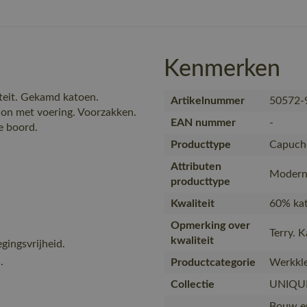
Kenmerken
teit. Gekamd katoen.
Artikelnummer
50572-
n met voering. Voorzakken.
EAN nummer
-
e boord.
Producttype
Capuch
Attributen
Modern 
producttype
Kwaliteit
60% kat
Opmerking over
Terry. 
kwaliteit
ingsvrijheid.
.
Productcategorie
Werkkle
Collectie
UNIQU
Bouw en 