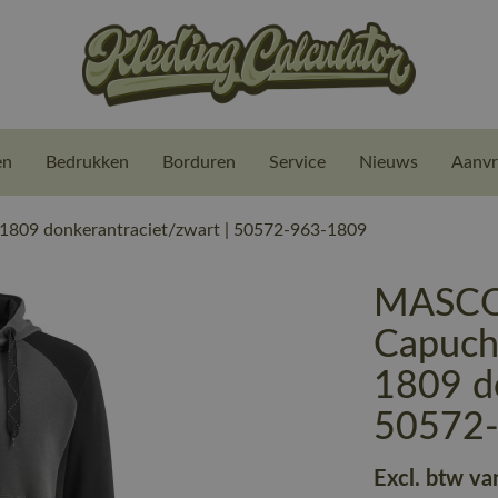
en
Bedrukken
Borduren
Service
Nieuws
Aanvr
809 donkerantraciet/zwart | 50572-963-1809
MASCO
Capuch
1809 do
50572
Excl. btw va