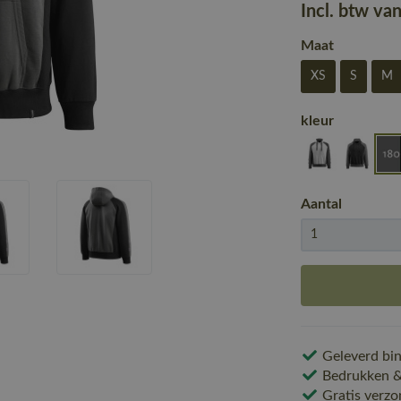
Incl. btw va
Maat
XS
S
M
kleur
Aantal
Geleverd bin
Bedrukken & 
Gratis verzo