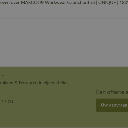
chreven over MASCOT® Workwear Capuchontrui | UNIQUE | 1809
 *
ukken & Borduren in eigen atelier
Een offerte 
 17.00.
Uw aanvraag