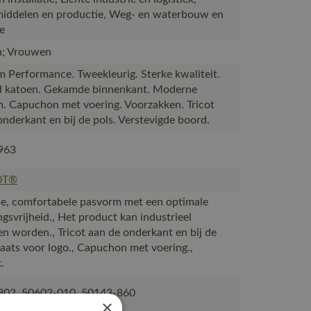
iddelen en productie, Weg- en waterbouw en
ie
; Vrouwen
 Performance. Tweekleurig. Sterke kwaliteit.
 katoen. Gekamde binnenkant. Moderne
. Capuchon met voering. Voorzakken. Tricot
onderkant en bij de pols. Verstevigde boord.
963
OT®
, comfortabele pasvorm met een optimale
gsvrijheid., Het product kan industrieel
n worden., Tricot aan de onderkant en bij de
Plaats voor logo., Capuchon met voering.,
.
802, 50602-010, 50143-860
×