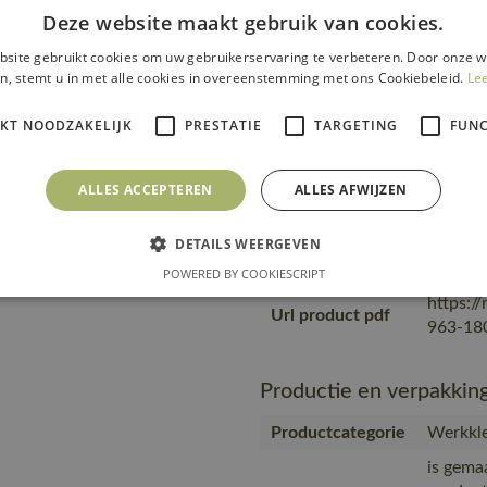
Deze website maakt gebruik van cookies.
is gema
product
site gebruikt cookies om uw gebruikerservaring te verbeteren. Door onze w
transpo
n, stemt u in met alle cookies in overeenstemming met ons Cookiebeleid.
Le
Transport en
zending
verpakking
product
IKT NOODZAKELIJK
PRESTATIE
TARGETING
FUNC
materia
MASC
ALLES ACCEPTEREN
ALLES AFWIJZEN
Geprodu
partner
Productie
DETAILS WEERGEVEN
Geproduc
Bangla
POWERED BY COOKIESCRIPT
https:/
Url product pdf
963-180
Productie en verpakkin
Productcategorie
Werkkle
is gema