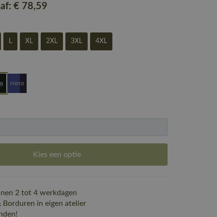
naf:
€ 78
,59
L
XL
2XL
3XL
4XL
Kies een optie
nen 2 tot 4 werkdagen
Borduren in eigen atelier
nden!