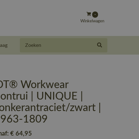
-
Winkelwagen
Zoeken
aag
T® Workwear
ontrui | UNIQUE |
nkerantraciet/zwart |
-963-1809
naf:
€ 64
,95