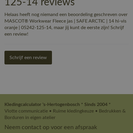
125-14 reviews
Helaas heeft nog niemand een beoordeling geschreven over
MASCOT® Workwear Fleece jas | SAFE ARCTIC | 14 hi-vis
oranje | 05242-125-14, maar jij kunt de eerste zijn! Schrijf
een review!
Schrijf een review
Kledingcalculator 's-Hertogenbosch * Sinds 2004 *
Vlotte communicatie • Ruime kledingkeuze • Bedrukken &
Borduren in eigen atelier
Neem contact op voor een afspraak