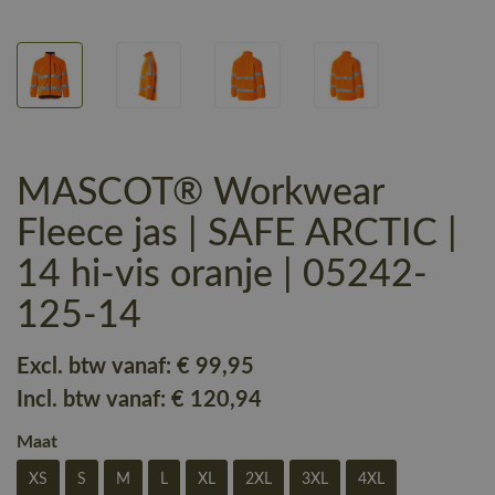
MASCOT® Workwear
Fleece jas | SAFE ARCTIC |
14 hi-vis oranje | 05242-
125-14
Excl. btw vanaf:
€ 99
,95
Incl. btw vanaf:
€ 120
,94
Maat
XS
S
M
L
XL
2XL
3XL
4XL