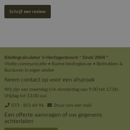
Schrijf een review
Kledingcalculator 's-Hertogenbosch * Sinds 2004 *
Vlotte communicatie • Ruime kledingkeuze • Bedrukken &
Borduren in eigen atelier
Neem contact op voor een afspraak
Wij zijn van maandag t/m donderdag van 9.00 tot 17.00.
Vrijdag tot 13.00 uur.
073 - 851 64 96
Stuur ons een mail
Een offerte aanvragen of uw gegevens
achterlaten