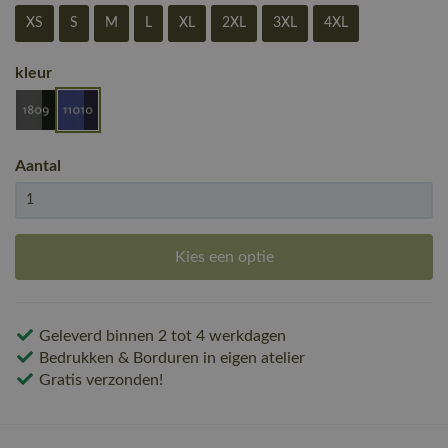
XS
S
M
L
XL
2XL
3XL
4XL
kleur
Aantal
Kies een optie
Geleverd binnen 2 tot 4 werkdagen
Bedrukken & Borduren in eigen atelier
Gratis verzonden!