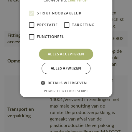
Cookiebeleid.
Lees verder
armen., Winddicht en
waterafstotend., Linker borst en
STRIKT NOODZAKELIJK
bovenste deel van de rug is geschikt
PRESTATIE
TARGETING
voor bedrukking., Mesh voering.
Fitting
FUNCTIONEEL
00781-380, 50077-843, 18050-802
accessories
Bovenaan op het rugpand en op de
ALLES ACCEPTEREN
borstzak kan het product bedrukt
Opmerking logo
worden (Op de inzetstukken van
ALLES AFWIJZEN
softshell materiaal).
Van productie naar magazijnen
DETAILS WEERGEVEN
getransporteerd door
POWERED BY COOKIESCRIPT
transportpartners met ISO
14001;Vervoerd in zendingen met
maximale benutting van de
Transport en
ruimte;De productverpakking is
verpakking
gemaakt van afval van de
plasticproductie;De verpakking
waarin de bestelling van MASCOT,