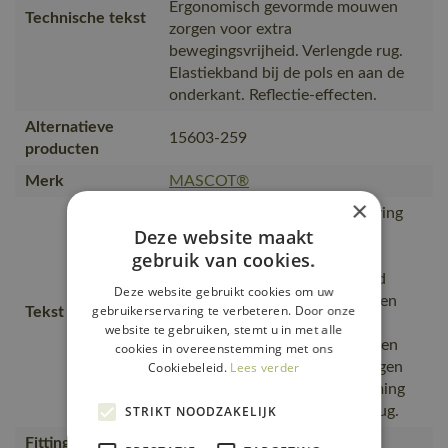
Ergonomisch gevormde mouwen
Technische tekst
zorgen voor extra
bewegingsvrijheid. Verlengde rug.
Elastiekband bij de pols en aan de
onderkant. Reflectie-effecten.
Alternatieve
15603-259
producten
Merk
MASCOT®
×
Extra zichtbaar voor de omgeving
Deze website maakt
door de reflectieaccenten.,
gebruik van cookies.
Elastiekband aan de pols en
onderkant., zodat er geen wind
Deze website gebruikt cookies om uw
binnenkomt., Sluiting met rits en
gebruikerservaring te verbeteren. Door onze
Tekst usp
inwendige windvanger,
website te gebruiken, stemt u in met alle
Ergonomisch gevormde mouwen
cookies in overeenstemming met ons
volgen de natuurlijke bewegingen
Cookiebeleid.
Lees verder
van de armen., Extra bescherming
tegen kou door de verlengde rug.
STRIKT NOODZAKELIJK
Fitting