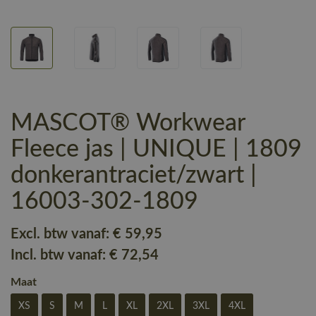
MASCOT® Workwear
Fleece jas | UNIQUE | 1809
donkerantraciet/zwart |
16003-302-1809
Excl. btw vanaf:
€ 59
,95
Incl. btw vanaf:
€ 72
,54
Maat
XS
S
M
L
XL
2XL
3XL
4XL