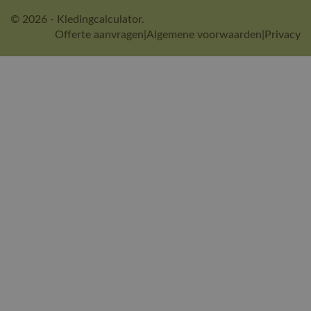
© 2026 - Kledingcalculator.
Offerte aanvragen
|
Algemene voorwaarden
|
Privacy