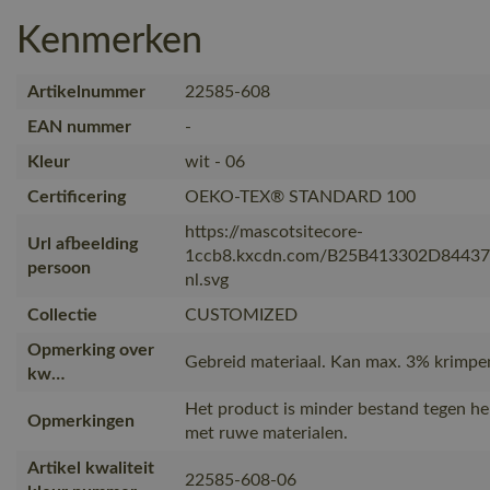
Kenmerken
Artikelnummer
22585-608
EAN nummer
-
Kleur
wit - 06
Certificering
OEKO-TEX® STANDARD 100
https://mascotsitecore-
Url afbeelding
1ccb8.kxcdn.com/B25B413302D8443
persoon
nl.svg
Collectie
CUSTOMIZED
Opmerking over
Gebreid materiaal. Kan max. 3% krimpe
kw…
Het product is minder bestand tegen he
Opmerkingen
met ruwe materialen.
Artikel kwaliteit
22585-608-06