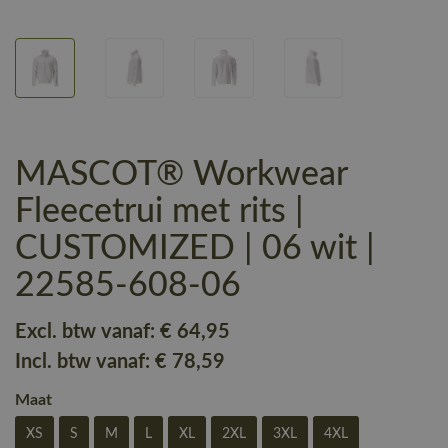
MASCOT® Workwear
Fleecetrui met rits |
CUSTOMIZED | 06 wit |
22585-608-06
Excl. btw vanaf:
€ 64
,95
Incl. btw vanaf:
€ 78
,59
Maat
XS
S
M
L
XL
2XL
3XL
4XL