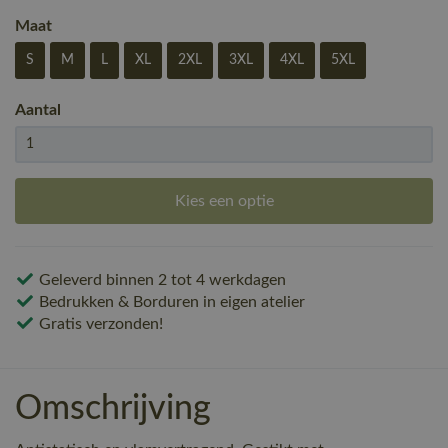
Maat
S
M
L
XL
2XL
3XL
4XL
5XL
Aantal
Kies een optie
Geleverd binnen 2 tot 4 werkdagen
Bedrukken & Borduren in eigen atelier
Gratis verzonden!
Omschrijving