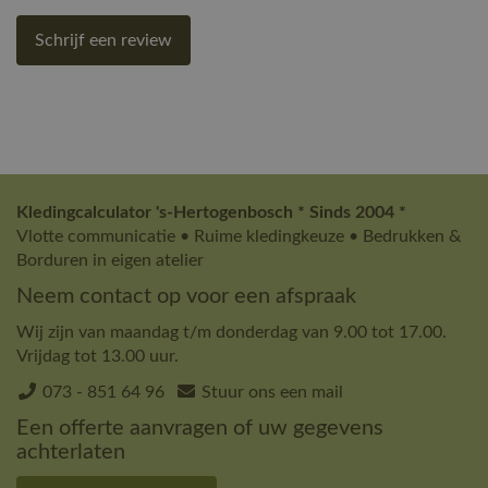
Schrijf een review
Kledingcalculator 's-Hertogenbosch * Sinds 2004 *
Vlotte communicatie • Ruime kledingkeuze • Bedrukken &
Borduren in eigen atelier
Neem contact op voor een afspraak
Wij zijn van maandag t/m donderdag van 9.00 tot 17.00.
Vrijdag tot 13.00 uur.
073 - 851 64 96
Stuur ons een mail
Een offerte aanvragen of uw gegevens
achterlaten