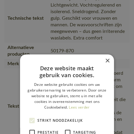
Lichtgewicht. Vochtregulerend en
isolerend. Sneldrogend. Zonder
Technische tekst
gulp. Geschikt voor vrouwen en
mannen. De wasvoorschriften zijn
meegeweven – dus geen irriterende
waslabels. Extra comfort
Alternatieve
50179-870
producten
×
Merk
MASCOT®
Deze website maakt
Transpiratievocht wordt afgevoerd
gebruik van cookies.
waardoor de huid droog en warm
Deze website gebruikt cookies om uw
blijft., Sneldrogend - belangrijk om
gebruikerservaring te verbeteren. Door onze
afkoeling van het lichaam te
website te gebruiken, stemt u in met alle
voorkomen., Elastische kwaliteit die
cookies in overeenstemming met ons
Tekst usp
zich aan de lichaamsvormen
Cookiebeleid.
Lees verder
aanpast., Door de elasticiteit is de
pasvorm geschikt voor mannen en
STRIKT NOODZAKELIJK
vrouwen., Licht materiaal.,
PRESTATIE
TARGETING
Naadloos shirt zonder labels zodat