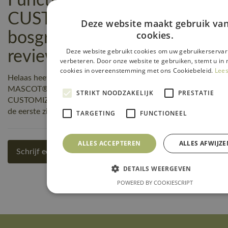
Functionele Werkbroek |
CUSTOMIZED | 34
Deze website maakt gebruik va
cookies.
bosgroen | 22059-605-34
Deze website gebruikt cookies om uw gebruikerservar
reviews
verbeteren. Door onze website te gebruiken, stemt u in 
cookies in overeenstemming met ons Cookiebeleid.
Lees
Helaas heeft nog niemand een beoordeling geschreven over
MASCOT® Workwear Functionele Werkbroek |
STRIKT NOODZAKELIJK
PRESTATIE
CUSTOMIZED | 34 bosgroen | 22059-605-34, maar jij kunt
de eerste zijn! Schrijf een review!
TARGETING
FUNCTIONEEL
ALLES ACCEPTEREN
ALLES AFWIJZE
Schrijf een review
DETAILS WEERGEVEN
POWERED BY COOKIESCRIPT