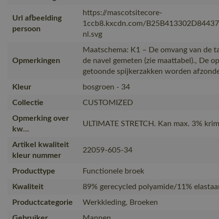
https://mascotsitecore-
Url afbeelding
1ccb8.kxcdn.com/B25B413302D8443
persoon
nl.svg
Maatschema: K1 – De omvang van de ta
Opmerkingen
de navel gemeten (zie maattabel)., De o
getoonde spijkerzakken worden afzonder
Kleur
bosgroen - 34
Collectie
CUSTOMIZED
Opmerking over
ULTIMATE STRETCH. Kan max. 3% krim
kw…
Artikel kwaliteit
22059-605-34
kleur nummer
Producttype
Functionele broek
Kwaliteit
89% gerecycled polyamide/11% elastaa
Productcategorie
Werkkleding, Broeken
Gebruiker
Mannen