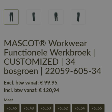
MASCOT® Workwear
Functionele Werkbroek |
CUSTOMIZED | 34
bosgroen | 22059-605-34
Excl. btw vanaf:
€ 99
,95
Incl. btw vanaf:
€ 120
,94
Maat
76C46
76C48
76C50
76C52
76C54
76C56