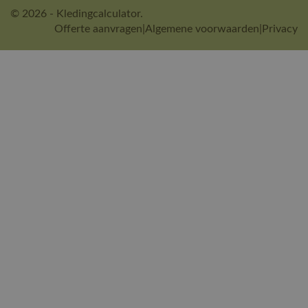
© 2026 - Kledingcalculator.
Offerte aanvragen
|
Algemene voorwaarden
|
Privacy