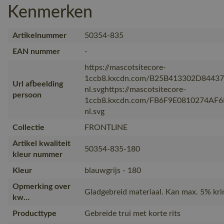
Kenmerken
Artikelnummer
50354-835
EAN nummer
-
https://mascotsitecore-
1ccb8.kxcdn.com/B25B413302D8443
Url afbeelding
nl.svghttps://mascotsitecore-
persoon
1ccb8.kxcdn.com/FB6F9E0810274AF
nl.svg
Collectie
FRONTLINE
Artikel kwaliteit
50354-835-180
kleur nummer
Kleur
blauwgrijs - 180
Opmerking over
Gladgebreid materiaal. Kan max. 5% kr
kw…
Producttype
Gebreide trui met korte rits