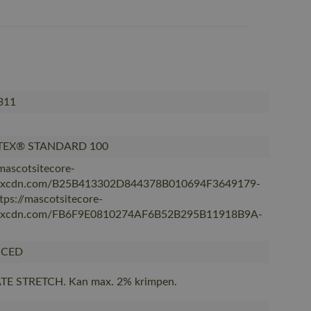
311
TEX® STANDARD 100
/mascotsitecore-
kxcdn.com/B25B413302D844378B010694F3649179-
ttps://mascotsitecore-
kxcdn.com/FB6F9E0810274AF6B52B295B11918B9A-
CED
TE STRETCH. Kan max. 2% krimpen.