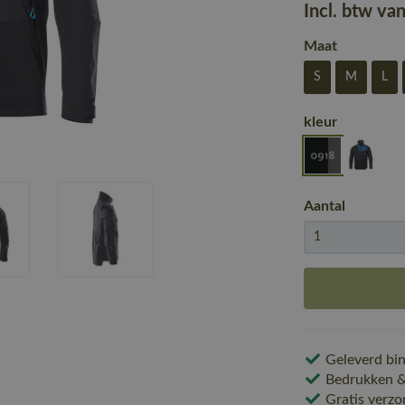
Incl. btw va
Maat
S
M
L
kleur
Aantal
Geleverd bin
Bedrukken & 
Gratis verzo