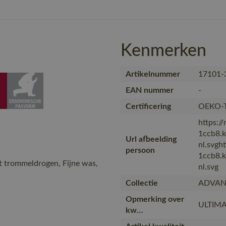
Kenmerken
Artikelnummer
17101-
EAN nummer
-
Certificering
OEKO-
https:/
1ccb8.
Url afbeelding
nl.svgh
persoon
1ccb8.
t trommeldrogen, Fijne was,
nl.svg
Collectie
ADVAN
Opmerking over
ULTIMA
kw…