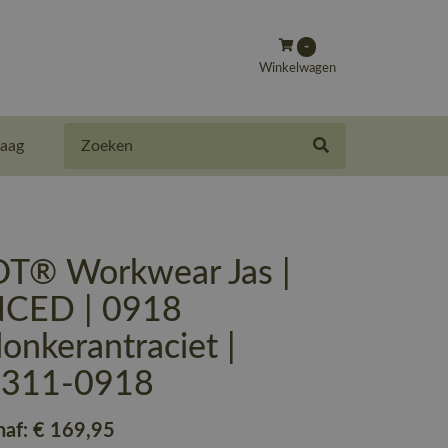
-
Winkelwagen
Zoeken
aag
® Workwear Jas |
CED | 0918
onkerantraciet |
-311-0918
naf:
€ 169
,95