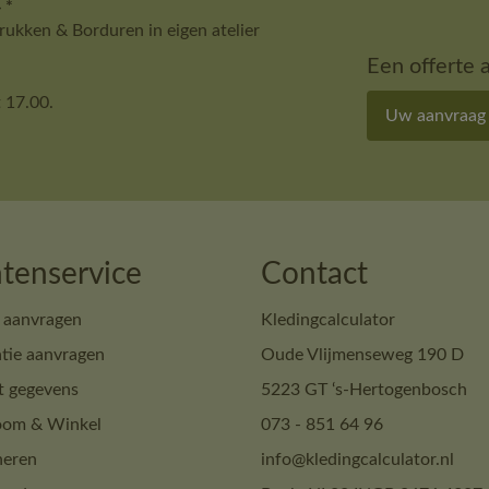
 *
ukken & Borduren in eigen atelier
Een offerte 
 17.00.
Uw aanvraag
tenservice
Contact
 aanvragen
Kledingcalculator
tie aanvragen
Oude Vlijmenseweg 190 D
t gegevens
5223 GT ‘s-Hertogenbosch
om & Winkel
073 - 851 64 96
neren
info@kledingcalculator.nl