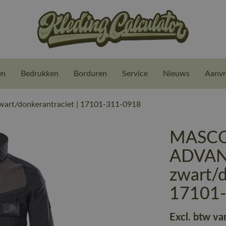
en
Bedrukken
Borduren
Service
Nieuws
Aanvr
rt/donkerantraciet | 17101-311-0918
MASCOT
ADVAN
zwart/d
17101
Excl. btw va