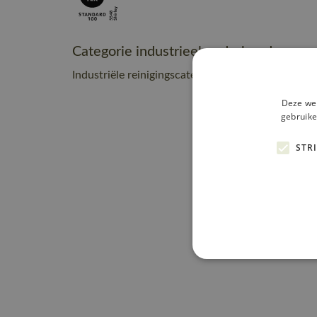
Categorie industrieel onderhoud
Industriële reinigingscategorie C2
Deze web
gebruike
STR