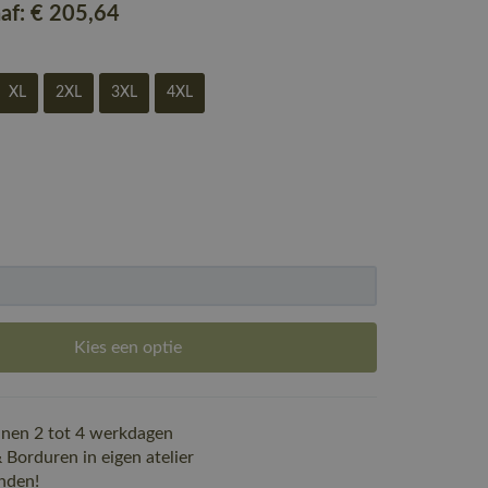
naf:
€ 205
,64
XL
2XL
3XL
4XL
Kies een optie
nen 2 tot 4 werkdagen
Borduren in eigen atelier
nden!