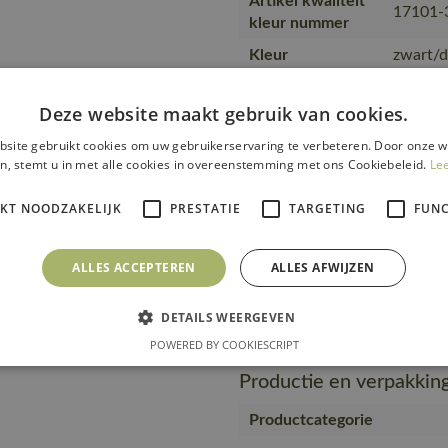
Artikel kwaliteit
17101-
kleur nummer
Kleur
zwart/d
Producttype
Jas
Deze website maakt gebruik van cookies.
Kwaliteit
92% pol
site gebruikt cookies om uw gebruikerservaring te verbeteren. Door onze w
Productcategorie
Werkjas
n, stemt u in met alle cookies in overeenstemming met ons Cookiebeleid.
Le
Bouw en 
Branche
Wear, W
IKT NOODZAKELIJK
PRESTATIE
TARGETING
FUNC
Gebruiker
Mannen
ALLES ACCEPTEREN
ALLES AFWIJZEN
Merk
MASC
https:/
Url product pdf
DETAILS WEERGEVEN
0918-nl
POWERED BY COOKIESCRIPT
Productie en verpakkin
Productcategorie