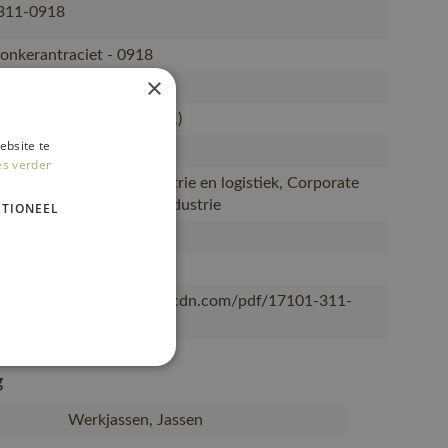
311-0918
onkerantraciet - 0918
×
yamide/8% elastaan (311)
ebsite te
sen, Jassen
es verder
installatie, Lichte industrie en logistiek, Corporate
eg- en waterbouw en industrie
TIONEEL
, Vrouwen
OT®
/mascotsitecore-1ccb8.kxcdn.com/pdf/17101-311-
.pdf
g
Werkjassen, Jassen