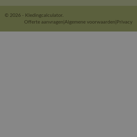
© 2026 - Kledingcalculator.
Offerte aanvragen
|
Algemene voorwaarden
|
Privacy