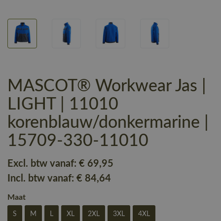
MASCOT® Workwear Jas |
LIGHT | 11010
korenblauw/donkermarine |
15709-330-11010
Excl. btw vanaf:
€ 69
,95
Incl. btw vanaf:
€ 84
,64
Maat
S
M
L
XL
2XL
3XL
4XL