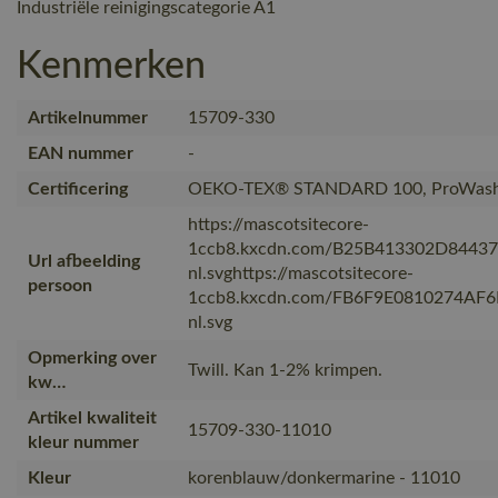
Industriële reinigingscategorie A1
Kenmerken
Artikelnummer
15709-330
EAN nummer
-
Certificering
OEKO-TEX® STANDARD 100, ProWash
https://mascotsitecore-
1ccb8.kxcdn.com/B25B413302D8443
Url afbeelding
nl.svghttps://mascotsitecore-
persoon
1ccb8.kxcdn.com/FB6F9E0810274AF
nl.svg
Opmerking over
Twill. Kan 1-2% krimpen.
kw…
Artikel kwaliteit
15709-330-11010
kleur nummer
Kleur
korenblauw/donkermarine - 11010