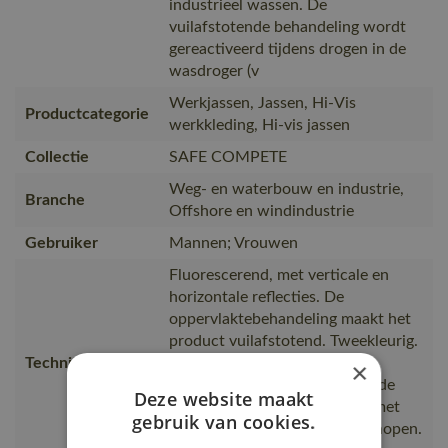
industrieel wassen. De
vuilafstotende behandeling wordt
gereactiveerd tijdens drogen in de
wasdroger (v
Werkjassen, Jassen, Hi-Vis
Productcategorie
werkkleding, Hi-vis jassen
Collectie
SAFE COMPETE
Weg- en waterbouw en industrie,
Branche
Offshore en windindustrie
Gebruiker
Mannen; Vrouwen
Fluorescerend, met verticale en
horizontale reflecties. De
oppervlaktebehandeling maakt het
product vuilafstotend. Tweekleurig.
Technische tekst
Hoge kraag met drukknopen.
×
Drievoudig gestikte naden op de
Deze website maakt
mouwen en in de zij. Sluiting met
gebruik van cookies.
rits en windvanger met drukknopen.