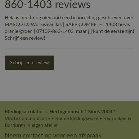
860-1403 reviews
Helaas heeft nog niemand een beoordeling geschreven over
MASCOT® Workwear Jas | SAFE COMPETE | 1403 hi-vis
oranje/groen | 07109-860-1403, maar jij kunt de eerste zijn!
Schrijf een review!
Schrijf een review
Kledingcalculator 's-Hertogenbosch * Sinds 2004 *
Vlotte communicatie • Ruime kledingkeuze • Bedrukken &
Borduren in eigen atelier
Neem contact op voor een afspraak