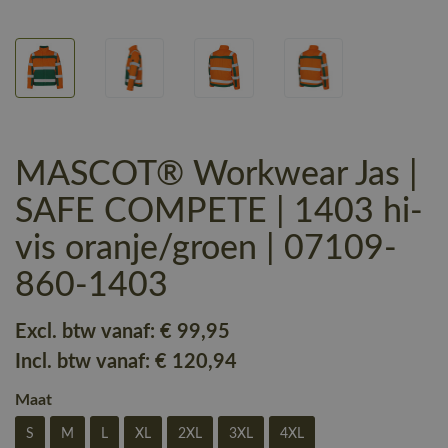
MASCOT® Workwear Jas |
SAFE COMPETE | 1403 hi-
vis oranje/groen | 07109-
860-1403
Excl. btw vanaf:
€ 99
,95
Incl. btw vanaf:
€ 120
,94
Maat
S
M
L
XL
2XL
3XL
4XL