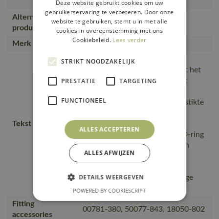
Borstzakken m
Deze website gebruikt cookies om uw
gebruikerservaring te verbeteren. Door onze
Alternatieve
website te gebruiken, stemt u in met alle
15909-948, 15509-860
producten
cookies in overeenstemming met ons
Cookiebeleid.
Lees verder
Merk
MASCOT®
Slijtvaste, De
STRIKT NOODZAKELIJK
oppervlaktebehandeling maakt het
product vuilafstotend en zorgt
PRESTATIE
TARGETING
daardoor voor een hogere
FUNCTIONEEL
zichtbaarheid., drievoudige gestikte
naden voor een extra lange
Tekst usp
levensduur., Tailleband is
ALLES ACCEPTEREN
verstelbaar., één met klep en D-ring
en één met een verticale rits en
ALLES AFWIJZEN
gemakkelijk toegankelijk voor
bijvoorbeeld telefoon., Twee
DETAILS WEERGEVEN
verschillende borstzakken, Hoge
kraag.
POWERED BY COOKIESCRIPT
Fitting
00781-380, 50077-843, 18050-802
accessories