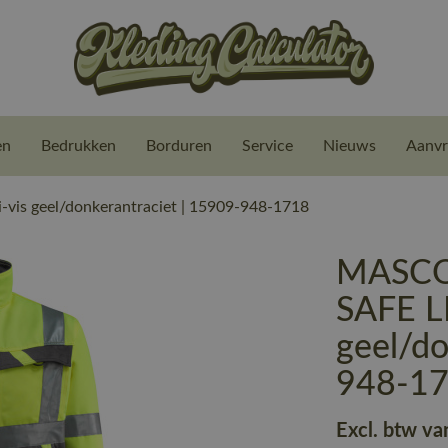
en
Bedrukken
Borduren
Service
Nieuws
Aanvr
vis geel/donkerantraciet | 15909-948-1718
MASCOT
SAFE L
geel/do
948-1
Excl. btw va