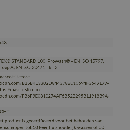
948
EX® STANDARD 100, ProWash® - EN ISO 15797,
groep A, EN ISO 20471 - kl. 2
/mascotsitecore-
kxcdn.com/B25B413302D844378B010694F3649179-
ttps://mascotsitecore-
kxcdn.com/FB6F9E0810274AF6B52B295B11918B9A-
IGHT
Het product is gecertificeerd voor het behouden van
genschappen tot 50 keer huishoudelijk wassen of 50