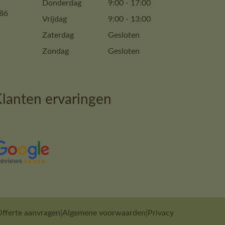
Donderdag
9:00
-
17:00
86
Vrijdag
9:00
-
13:00
Zaterdag
Gesloten
Zondag
Gesloten
lanten ervaringen
fferte aanvragen
|
Algemene voorwaarden
|
Privacy