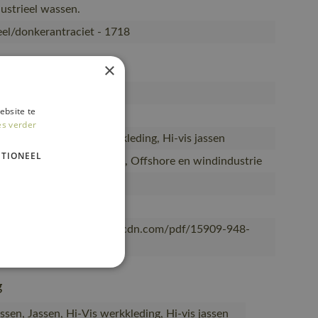
dustrieel wassen.
geel/donkerantraciet - 1718
948-1718
×
ebsite te
yester/20% katoen (948)
es verder
sen, Jassen, Hi-Vis werkkleding, Hi-vis jassen
TIONEEL
 waterbouw en industrie, Offshore en windindustrie
, Vrouwen
OT®
/mascotsitecore-1ccb8.kxcdn.com/pdf/15909-948-
.pdf
g
sen, Jassen, Hi-Vis werkkleding, Hi-vis jassen