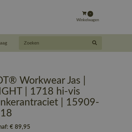
-
Winkelwagen
Zoeken
aag
® Workwear Jas |
IGHT | 1718 hi-vis
nkerantraciet | 15909-
718
naf:
€ 89
,95