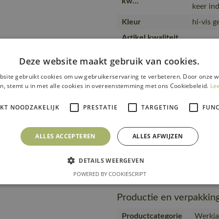
kw…
keer in
Kleur
hi-vis 
Artikel kwaliteit
15909-
kleur nummer
Deze website maakt gebruik van cookies.
Producttype
Jas
site gebruikt cookies om uw gebruikerservaring te verbeteren. Door onze w
Kwaliteit
80% pol
n, stemt u in met alle cookies in overeenstemming met ons Cookiebeleid.
Le
Productcategorie
Werkjas
IKT NOODZAKELIJK
PRESTATIE
TARGETING
FUNC
Branche
Weg- en
Gebruiker
Mannen
ALLES ACCEPTEREN
ALLES AFWIJZEN
Merk
MASC
https:/
DETAILS WEERGEVEN
Url product pdf
1718-nl
POWERED BY COOKIESCRIPT
Productie en verpakkin
Productcategorie
Werkjas