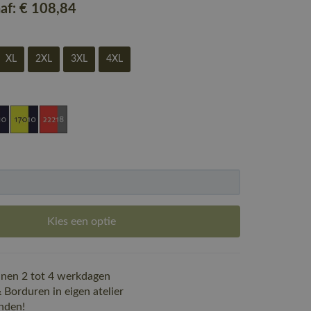
naf:
€ 108
,84
XL
2XL
3XL
4XL
Kies een optie
nen 2 tot 4 werkdagen
Borduren in eigen atelier
nden!