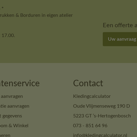
 *
ukken & Borduren in eigen atelier
Een offerte 
 17.00.
Uw aanvraag
tenservice
Contact
 aanvragen
Kledingcalculator
tie aanvragen
Oude Vlijmenseweg 190 D
t gegevens
5223 GT ‘s-Hertogenbosch
om & Winkel
073 - 851 64 96
neren
info@kledingcalculator.nl