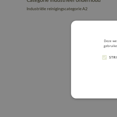
Categorie industrieel onderhoud
Industriële reinigingscategorie A2
Deze web
gebruike
STR