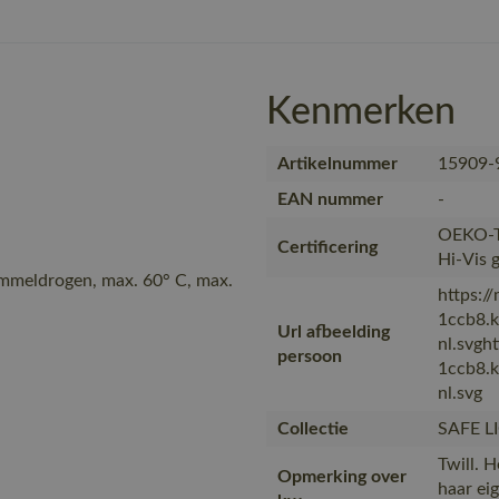
Kenmerken
Artikelnummer
15909-
EAN nummer
-
OEKO-T
Certificering
Hi-Vis 
ommeldrogen, max. 60° C, max.
https:/
1ccb8.
Url afbeelding
nl.svgh
persoon
1ccb8.
nl.svg
Collectie
SAFE L
Twill. 
Opmerking over
haar ei