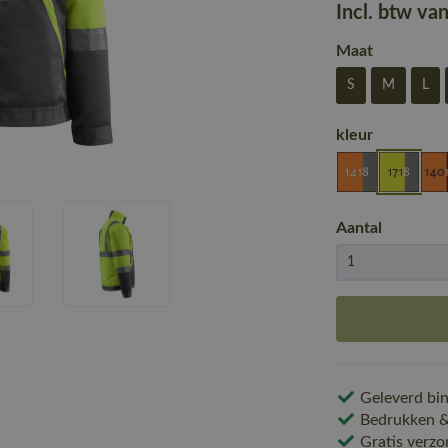
Incl. btw va
Maat
S
M
L
kleur
Aantal
Geleverd bin
Bedrukken & 
Gratis verzo