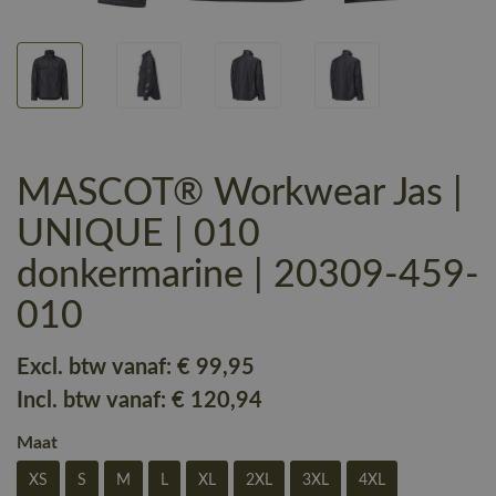
MASCOT® Workwear Jas |
UNIQUE | 010
donkermarine | 20309-459-
010
Excl. btw vanaf:
€ 99
,95
Incl. btw vanaf:
€ 120
,94
Maat
XS
S
M
L
XL
2XL
3XL
4XL