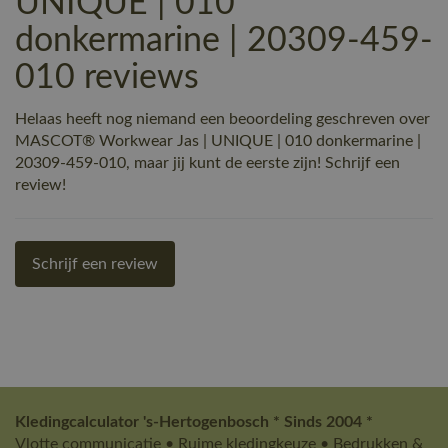
UNIQUE | 010
donkermarine | 20309-459-
010 reviews
Helaas heeft nog niemand een beoordeling geschreven over
MASCOT® Workwear Jas | UNIQUE | 010 donkermarine |
20309-459-010, maar jij kunt de eerste zijn! Schrijf een
review!
Schrijf een review
Kledingcalculator 's-Hertogenbosch * Sinds 2004 *
Vlotte communicatie • Ruime kledingkeuze • Bedrukken &