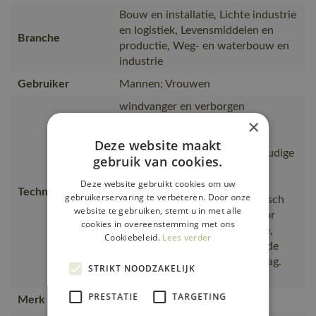
Bouw en installatie, Lichte industrie
en logistiek, Levensmiddelen en
Branche
productie, Weg- en waterbouw en
industrie
Gebruiker
Mannen; Vrouwen
windvanger en verborgen
×
drukknopen. Verlengde rug.
Borstzakken met klep met
Deze website maakt
verborgen drukknopen. Eenvoudige
gebruik van cookies.
toegang tot geïntegreerd
Deze website gebruikt cookies om uw
telefoonzakje in de borstzak.
Technische tekst
gebruikerservaring te verbeteren. Door onze
Voorzakken. D-ring. Ergonomisch
website te gebruiken, stemt u in met alle
gevormde mouwen zorgen voor
cookies in overeenstemming met ons
extra bewegingsvrijheid. Binne,
Cookiebeleid.
Lees verder
Drievoudig gestikte naden op de
mouwen en in de zij. Hoge kraag.
STRIKT NOODZAKELIJK
Sluiting met ritssluiting
PRESTATIE
TARGETING
Merk
MASCOT®