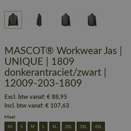
MASCOT® Workwear Jas |
UNIQUE | 1809
donkerantraciet/zwart |
12009-203-1809
Excl. btw vanaf:
€ 88
,95
Incl. btw vanaf:
€ 107
,63
Maat
XS
S
M
L
XL
2XL
3XL
4XL