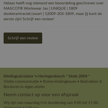
Helaas heeft nog niemand een beoordeling geschreven over
MASCOT® Workwear Jas | UNIQUE | 1809
donkerantraciet/zwart | 12009-203-1809, maar jij kunt de
eerste zijn! Schrijf een review!
Schrijf een review
Kledingcalculator 's-Hertogenbosch * Sinds 2004 *
Vlotte communicatie • Ruime kledingkeuze • Bedrukken &
Borduren in eigen atelier
Neem contact op voor een afspraak
Wij zijn van maandag t/m donderdag van 9.00 tot 17.00.
Vrijdag tot 13.00 uur.