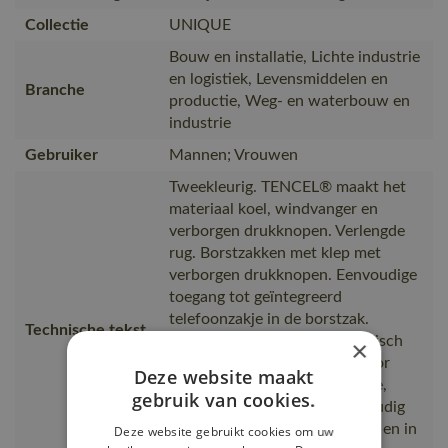
Collectie
UNIQUE
Bouw en installatie, Lichte industrie
en logistiek, Levensmiddelen en
Branche
productie, Weg- en waterbouw en
industrie
Gebruiker
Mannen; Vrouwen
Tweekleurig. TENCEL® maakt het
materiaal koel, windvanger en
verborgen drukknopen. Verlengde
rug. Borstzakken met klep met
verborgen drukknopen. Eenvoudige
toegang tot geïntegreerd
telefoonzakje in de borstzak.
Technische tekst
Voorzakken. D-ring. Ergonomisch
×
gevormde mouwen zorgen voor
Deze website maakt
extra bewegingsvrijheid. Binne,
gebruik van cookies.
zacht en absorberend. Drievoudig
gestikte naden op de mouwen en in
Deze website gebruikt cookies om uw