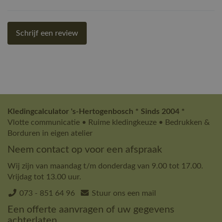
Schrijf een review
Kledingcalculator 's-Hertogenbosch * Sinds 2004 *
Vlotte communicatie • Ruime kledingkeuze • Bedrukken &
Borduren in eigen atelier
Neem contact op voor een afspraak
Wij zijn van maandag t/m donderdag van 9.00 tot 17.00.
Vrijdag tot 13.00 uur.
073 - 851 64 96
Stuur ons een mail
Een offerte aanvragen of uw gegevens
achterlaten