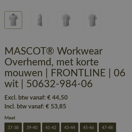
MASCOT® Workwear
Overhemd, met korte
mouwen | FRONTLINE | 06
wit | 50632-984-06
Excl. btw vanaf:
€ 44
,50
Incl. btw vanaf:
€ 53
,85
Maat
37-38
39-40
41-42
43-44
45-46
47-48