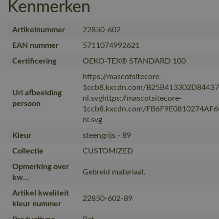
Kenmerken
Artikelnummer
22850-602
EAN nummer
5711074992621
Certificering
OEKO-TEX® STANDARD 100
https://mascotsitecore-
1ccb8.kxcdn.com/B25B413302D8443
Url afbeelding
nl.svghttps://mascotsitecore-
persoon
1ccb8.kxcdn.com/FB6F9E0810274AF
nl.svg
Kleur
steengrijs - 89
Collectie
CUSTOMIZED
Opmerking over
Gebreid materiaal.
kw…
Artikel kwaliteit
22850-602-89
kleur nummer