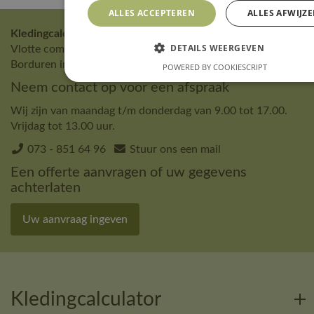
ALLES ACCEPTEREN
ALLES AFWIJZ
Kledingcalculator 's-Hertogenbosch * Sinds 2004 *
DETAILS WEERGEVEN
Vlotte communicatie • Ruime kledingkeuze • Bedrukken &
Borduren in eigen atelier
POWERED BY COOKIESCRIPT
Neem contact op voor een afspraak
Wij zijn van maandag t/m donderdag van 9.00 tot 17.00.
Vrijdag tot 13.00 uur.
073 - 851 64 96
Stuur ons een mail
Een offerte aanvragen of uw gegevens
achterlaten
Uw aanvraag ingeven
Kledingcalculator