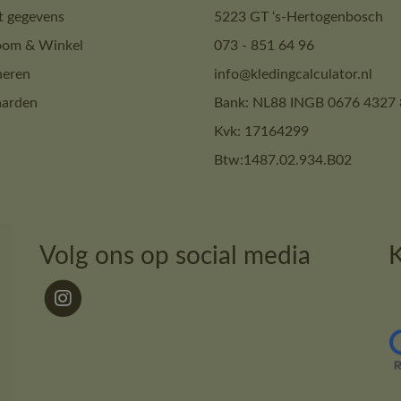
t gegevens
5223 GT ‘s-Hertogenbosch
om & Winkel
073 - 851 64 96
neren
info@kledingcalculator.nl
arden
Bank: NL88 INGB 0676 4327 
Kvk: 17164299
Btw:1487.02.934.B02
Volg ons op social media
K