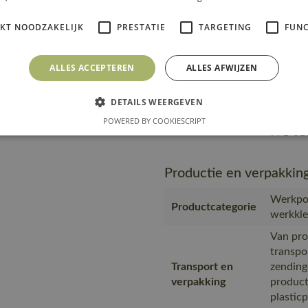
Transport en
zending
IKT NOODZAKELIJK
PRESTATIE
TARGETING
FUNC
verpakking
product
plastic
MASCOT,
ALLES ACCEPTEREN
ALLES AFWIJZEN
Geprodu
Productie
al meer
DETAILS WEERGEVEN
https:/
POWERED BY COOKIESCRIPT
Url product pdf
771-010
Productie en verpakkin
Werkpol
Productcategorie
werkkled
Van pro
transpo
Transport en
zending
verpakking
product
plastic