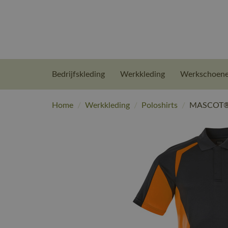
Bedrijfskleding
Werkkleding
Werkschoen
Home
/
Werkkleding
/
Poloshirts
/
MASCOT® W