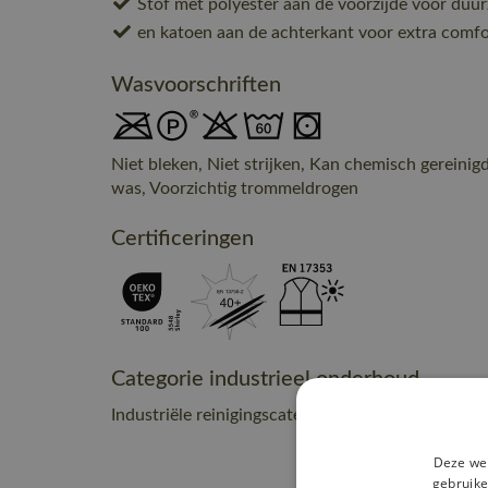
Stof met polyester aan de voorzijde voor duu
en katoen aan de achterkant voor extra comfo
Wasvoorschriften
Niet bleken, Niet strijken, Kan chemisch gereini
was, Voorzichtig trommeldrogen
Certificeringen
Categorie industrieel onderhoud
Industriële reinigingscategorie B2
Deze web
gebruike