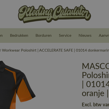
en
Bedrukken
Borduren
Service
Nieuws
Aanvr
orkwear Poloshirt | ACCELERATE SAFE | 01014 donkermarine/
MASCO
Polosh
| 01014
oranje
Excl. btw va