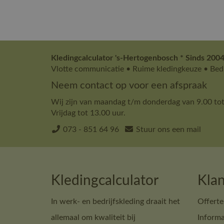
Kledingcalculator 's-Hertogenbosch * Sinds 2004
Vlotte communicatie • Ruime kledingkeuze • Bedr
Neem contact op voor een afspraak
Wij zijn van maandag t/m donderdag van 9.00 tot
Vrijdag tot 13.00 uur.
073 - 851 64 96
Stuur ons een mail
Kledingcalculator
Klan
In werk- en bedrijfskleding draait het
Offerte
allemaal om kwaliteit bij
Informa