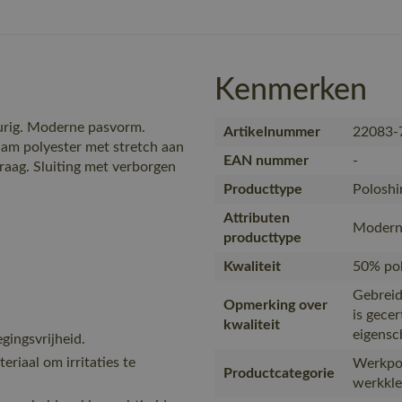
Kenmerken
urig. Moderne pasvorm.
Artikelnummer
22083-
am polyester met stretch aan
EAN nummer
-
raag. Sluiting met verborgen
Producttype
Poloshi
Attributen
Modern 
producttype
Kwaliteit
50% pol
Gebreid
Opmerking over
is gece
kwaliteit
eigensc
ingsvrijheid.
eriaal om irritaties te
Werkpol
Productcategorie
werkkled