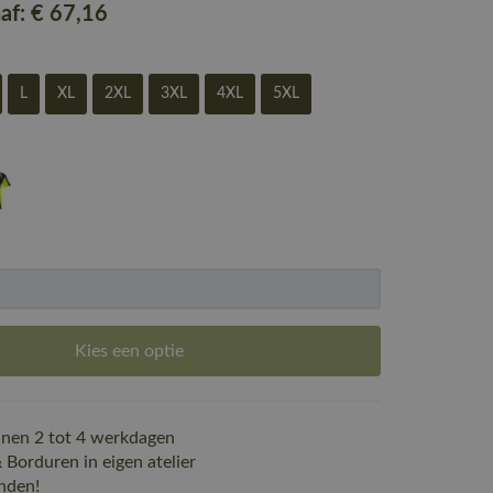
naf:
€ 67
,16
L
XL
2XL
3XL
4XL
5XL
Kies een optie
nen 2 tot 4 werkdagen
Borduren in eigen atelier
nden!