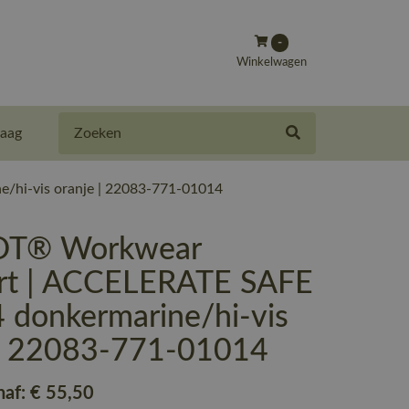
-
Winkelwagen
Zoeken
aag
hi-vis oranje | 22083-771-01014
T® Workwear
irt | ACCELERATE SAFE
 donkermarine/hi-vis
 | 22083-771-01014
naf:
€ 55
,50