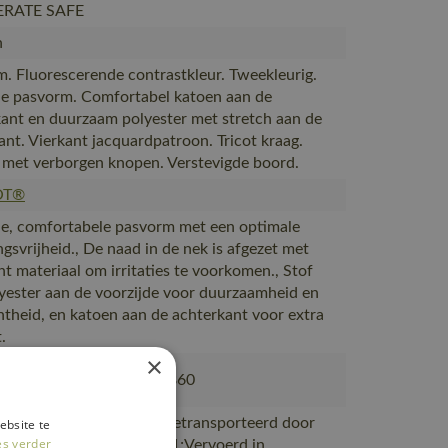
ERATE SAFE
n
. Fluorescerende contrastkleur. Tweekleurig.
 pasvorm. Comfortabel katoen aan de
ant en duurzaam polyester met stretch aan de
ant. Vierkant jacquardpatroon. Tricot kraag.
g met verborgen knopen. Verstevigde boord.
OT®
, comfortabele pasvorm met een optimale
gsvrijheid., De naad in de nek is afgezet met
ht materiaal om irritaties te voorkomen., Stof
yester aan de voorzijde voor duurzaamheid en
htheid, en katoen aan de achterkant voor extra
.
×
802, 50602-010, 50143-860
ductie naar magazijnen getransporteerd door
ebsite te
es verder
rtpartners met ISO 14001;Vervoerd in