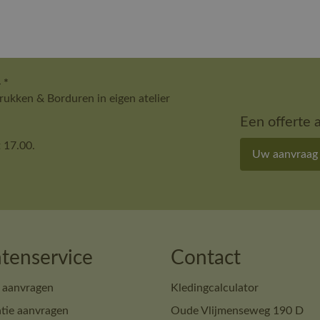
 *
ukken & Borduren in eigen atelier
Een offerte 
 17.00.
Uw aanvraag
tenservice
Contact
 aanvragen
Kledingcalculator
tie aanvragen
Oude Vlijmenseweg 190 D