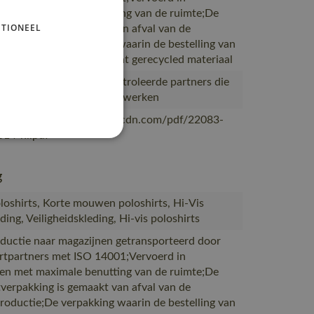
en met maximale benutting van de ruimte;De
TIONEEL
verpakking is gemaakt van afval van de
productie;De verpakking waarin de bestelling van
 is gemaakt van of bevat gerecycled materiaal
ceerd in China bij gecontroleerde partners die
 dan 5 jaar met MASCOT werken
/mascotsitecore-1ccb8.kxcdn.com/pdf/22083-
14-nl.pdf
g
oshirts, Korte mouwen poloshirts, Hi-Vis
ing, Veiligheidskleding, Hi-vis poloshirts
ductie naar magazijnen getransporteerd door
rtpartners met ISO 14001;Vervoerd in
en met maximale benutting van de ruimte;De
verpakking is gemaakt van afval van de
productie;De verpakking waarin de bestelling van