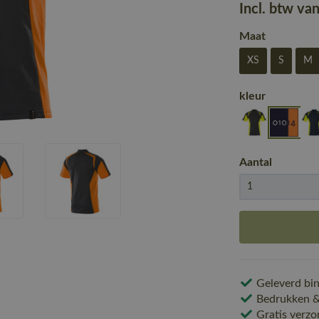
Incl. btw va
Maat
XS
S
M
kleur
Aantal
Geleverd bin
Bedrukken & 
Gratis verzo