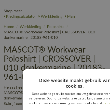
Shop meer
Kledingcalculator
Werkkleding
Man
Home
/
Werkkleding
/
Poloshirts
/
MASCOT® Workwear Poloshirt | CROSSOVER | 010
donkermarine | 20183-961-010
MASCOT® Workwear
Poloshirt | CROSSOVER |
010 donkermarine | 20183-
961-010 reviews
Deze website maakt gebruik va
cookies.
Helaas heeft nog niemand een beoordeling geschreven over
MASCOT® Workwear Poloshirt | CROSSOVER | 010
Deze website gebruikt cookies om uw gebruikerservar
donkermarine | 20183-961-010, maar jij kunt de eerste zijn!
verbeteren. Door onze website te gebruiken, stemt u in 
cookies in overeenstemming met ons Cookiebeleid.
Lees
Schrijf een review!