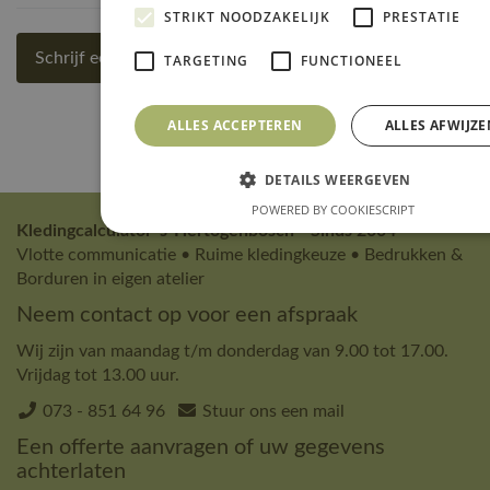
STRIKT NOODZAKELIJK
PRESTATIE
Schrijf een review
TARGETING
FUNCTIONEEL
ALLES ACCEPTEREN
ALLES AFWIJZE
DETAILS WEERGEVEN
POWERED BY COOKIESCRIPT
Kledingcalculator 's-Hertogenbosch * Sinds 2004 *
Vlotte communicatie • Ruime kledingkeuze • Bedrukken &
Borduren in eigen atelier
Neem contact op voor een afspraak
Wij zijn van maandag t/m donderdag van 9.00 tot 17.00.
Vrijdag tot 13.00 uur.
073 - 851 64 96
Stuur ons een mail
Een offerte aanvragen of uw gegevens
achterlaten