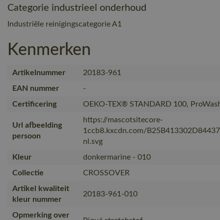
Categorie industrieel onderhoud
Industriële reinigingscategorie A1
Kenmerken
Artikelnummer
20183-961
EAN nummer
-
Certificering
OEKO-TEX® STANDARD 100, ProWash
https://mascotsitecore-
Url afbeelding
1ccb8.kxcdn.com/B25B413302D8443
persoon
nl.svg
Kleur
donkermarine - 010
Collectie
CROSSOVER
Artikel kwaliteit
20183-961-010
kleur nummer
Opmerking over