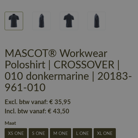
MASCOT® Workwear
Poloshirt | CROSSOVER |
010 donkermarine | 20183-
961-010
Excl. btw vanaf:
€ 35
,95
Incl. btw vanaf:
€ 43
,50
Maat
XS ONE
S ONE
M ONE
L ONE
XL ONE