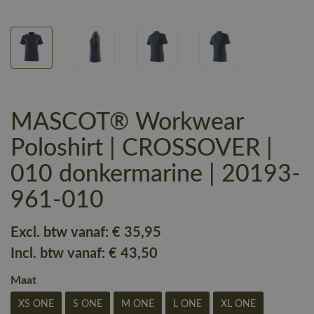
MASCOT® Workwear
Poloshirt | CROSSOVER |
010 donkermarine | 20193-
961-010
Excl. btw vanaf:
€ 35
,95
Incl. btw vanaf:
€ 43
,50
Maat
XS ONE
S ONE
M ONE
L ONE
XL ONE