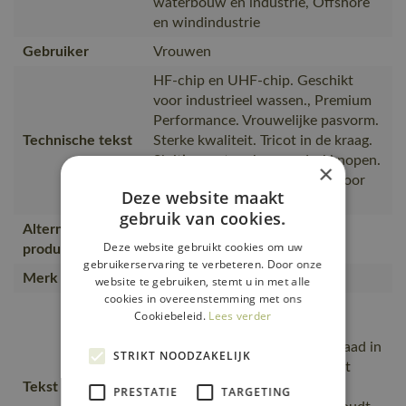
waterbouw en industrie, Offshore
en windindustrie
Gebruiker
Vrouwen
HF-chip en UHF-chip. Geschikt
voor industrieel wassen., Premium
Performance. Vrouwelijke pasvorm.
Technische tekst
Sterke kwaliteit. Tricot in de kraag.
Sluiting met verborgen drukknopen.
×
Verstevigde boord. Geschikt voor
Deze website maakt
naamlabel
gebruik van cookies.
Alternatieve
20593-797
Deze website gebruikt cookies om uw
producten
gebruikerservaring te verbeteren. Door onze
Merk
MASCOT®
website te gebruiken, stemt u in met alle
cookies in overeenstemming met ons
Het product kan industrieel
Cookiebeleid.
Lees verder
gewassen worden., Speciaal
getailleerd damesmodel., De naad in
STRIKT NOODZAKELIJK
de nek is afgezet met een zacht
Tekst usp
materiaal om irritaties te
PRESTATIE
TARGETING