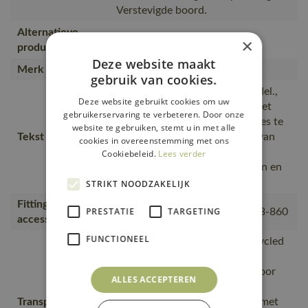
Verstevigde boord.
Alternatieve
20693-787
×
producten
Deze website maakt
Merk
MASCOT®
gebruik van cookies.
Speciaal getailleerd damesmodel.,
Deze website gebruikt cookies om uw
De naad in de nek is afgezet met
gebruikerservaring te verbeteren. Door onze
een zacht materiaal om irritaties te
website te gebruiken, stemt u in met alle
Tekst usp
voorkomen., Bij de productie van
cookies in overeenstemming met ons
biologisch katoen wordt geen
Cookiebeleid.
Lees verder
gebruik gemaakt van pesticiden en
chemicaliën.
STRIKT NOODZAKELIJK
Fitting
PRESTATIE
TARGETING
18050-802, 50602-010, 50143-860
accessories
FUNCTIONEEL
is gemaakt van of bevat gerecycled
materiaal, Van productie naar
magazijnen getransporteerd door
ALLES ACCEPTEREN
transportpartners met ISO
Transport en
14001;Vervoerd in zendingen met