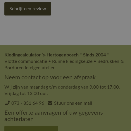
Schrijf een review
Kledingcalculator 's-Hertogenbosch * Sinds 2004 *
Vlotte communicatie • Ruime kledingkeuze • Bedrukken &
Borduren in eigen atelier
Neem contact op voor een afspraak
Wij zijn van maandag t/m donderdag van 9.00 tot 17.00.
Vrijdag tot 13.00 uur.
073 - 851 64 96
Stuur ons een mail
Een offerte aanvragen of uw gegevens
achterlaten