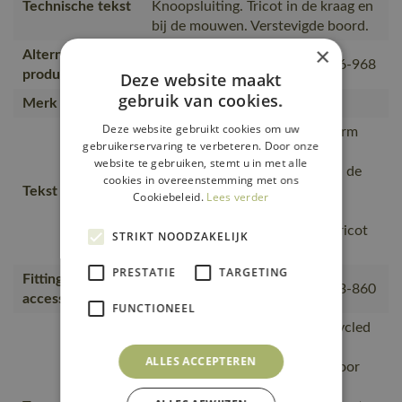
Technische tekst
Knoopsluiting. Tricot in de kraag en
bij de mouwen. Verstevigde boord.
×
Alternatieve
50181-861, 17083-941, 51586-968
producten
Deze website maakt
gebruik van cookies.
Merk
MASCOT®
Deze website gebruikt cookies om uw
Moderne, comfortabele pasvorm
gebruikerservaring te verbeteren. Door onze
met een optimale
website te gebruiken, stemt u in met alle
bewegingsvrijheid., De naad in de
cookies in overeenstemming met ons
Tekst usp
nek is afgezet met een zacht
Cookiebeleid.
Lees verder
materiaal om irritaties te
voorkomen., Knoopsluiting., Tricot
STRIKT NOODZAKELIJK
bij de armen., Tricot kraag.
PRESTATIE
TARGETING
Fitting
18050-802, 50602-010, 50143-860
accessories
FUNCTIONEEL
is gemaakt van of bevat gerecycled
materiaal, Van productie naar
ALLES ACCEPTEREN
magazijnen getransporteerd door
transportpartners met ISO