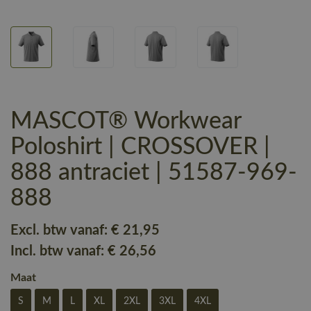
MASCOT® Workwear
Poloshirt | CROSSOVER |
888 antraciet | 51587-969-
888
Excl. btw vanaf:
€ 21
,95
Incl. btw vanaf:
€ 26
,56
Maat
S
M
L
XL
2XL
3XL
4XL