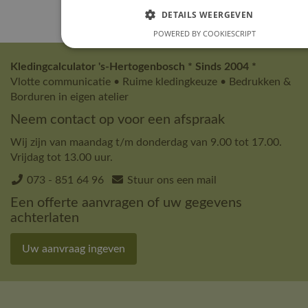
DETAILS WEERGEVEN
POWERED BY COOKIESCRIPT
Kledingcalculator 's-Hertogenbosch * Sinds 2004 *
Vlotte communicatie • Ruime kledingkeuze • Bedrukken &
Borduren in eigen atelier
Neem contact op voor een afspraak
Wij zijn van maandag t/m donderdag van 9.00 tot 17.00.
Vrijdag tot 13.00 uur.
073 - 851 64 96
Stuur ons een mail
Een offerte aanvragen of uw gegevens
achterlaten
Uw aanvraag ingeven