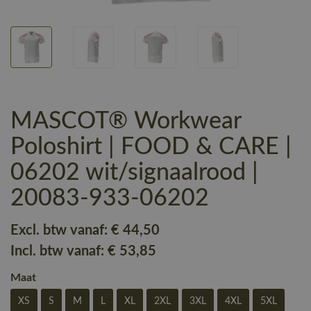
MASCOT® Workwear
Poloshirt | FOOD & CARE |
06202 wit/signaalrood |
20083-933-06202
Excl. btw vanaf:
€ 44
,50
Incl. btw vanaf:
€ 53
,85
Maat
XS
S
M
L
XL
2XL
3XL
4XL
5XL