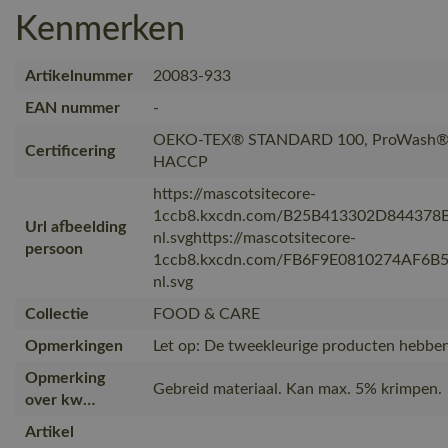
Kenmerken
Artikelnummer
20083-933
EAN nummer
-
OEKO-TEX® STANDARD 100, ProWash® -
Certificering
HACCP
https://mascotsitecore-
1ccb8.kxcdn.com/B25B413302D844378
Url afbeelding
nl.svghttps://mascotsitecore-
persoon
1ccb8.kxcdn.com/FB6F9E0810274AF6B
nl.svg
Collectie
FOOD & CARE
Opmerkingen
Let op: De tweekleurige producten hebben 
Opmerking
Gebreid materiaal. Kan max. 5% krimpen.
over kw…
Artikel