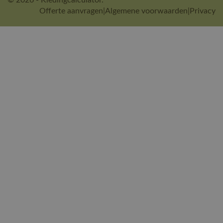
© 2026 - Kledingcalculator.
Offerte aanvragen
|
Algemene voorwaarden
|
Privacy