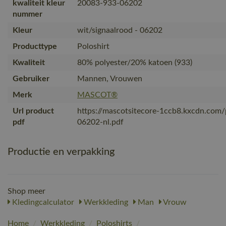
kwaliteit kleur
20083-933-06202
nummer
Kleur
wit/signaalrood - 06202
Producttype
Poloshirt
Kwaliteit
80% polyester/20% katoen (933)
Gebruiker
Mannen, Vrouwen
Merk
MASCOT®
Url product
https://mascotsitecore-1ccb8.kxcdn.com
pdf
06202-nl.pdf
Productie en verpakking
Shop meer
Kledingcalculator
Werkkleding
Man
Vrouw
Home
/
Werkkleding
/
Poloshirts
/