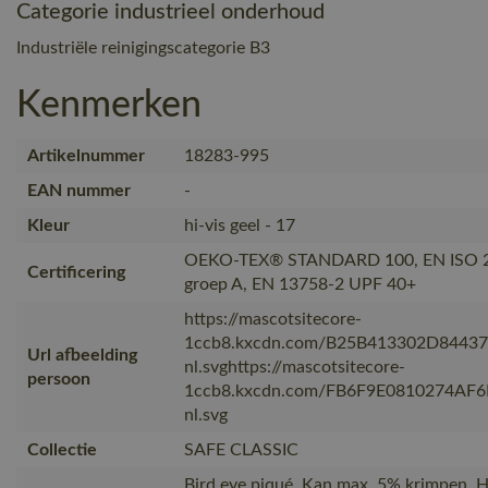
Categorie industrieel onderhoud
Industriële reinigingscategorie B3
Kenmerken
Artikelnummer
18283-995
EAN nummer
-
Kleur
hi-vis geel - 17
OEKO-TEX® STANDARD 100, EN ISO 2047
Certificering
groep A, EN 13758-2 UPF 40+
https://mascotsitecore-
1ccb8.kxcdn.com/B25B413302D8443
Url afbeelding
nl.svghttps://mascotsitecore-
persoon
1ccb8.kxcdn.com/FB6F9E0810274AF
nl.svg
Collectie
SAFE CLASSIC
Bird eye piqué. Kan max. 5% krimpen. H