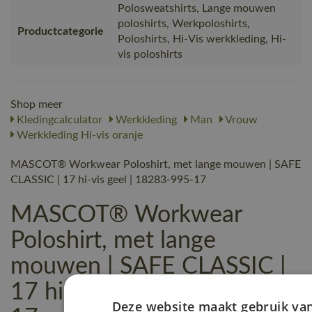
Polosweatshirts, Lange mouwen
poloshirts, Werkpoloshirts,
Productcategorie
Poloshirts, Hi-Vis werkkleding, Hi-
vis poloshirts
Shop meer
Kledingcalculator
Werkkleding
Man
Vrouw
Werkkleding Hi-vis oranje
MASCOT® Workwear Poloshirt, met lange mouwen | SAFE
CLASSIC | 17 hi-vis geel | 18283-995-17
MASCOT® Workwear
Poloshirt, met lange
mouwen | SAFE CLASSIC |
17 hi-vis geel | 18283-995-
Deze website maakt gebruik va