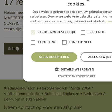
17 reviews
cookies.
Deze website gebruikt cookies om uw gebruikerservar
Helaas heeft nog niemand een beoordeling geschreven over
verbeteren. Door onze website te gebruiken, stemt u in 
MASCOT® Workwear Poloshirt, met lange mouwen | SAFE
cookies in overeenstemming met ons Cookiebeleid.
Lee
CLASSIC | 17 hi-vis geel | 18283-995-17, maar jij kunt de
eerste zijn! Schrijf een review!
STRIKT NOODZAKELIJK
PRESTATIE
TARGETING
FUNCTIONEEL
Schrijf een review
ALLES ACCEPTEREN
ALLES AFWIJZ
DETAILS WEERGEVEN
POWERED BY COOKIESCRIPT
Kledingcalculator 's-Hertogenbosch * Sinds 2004 *
Vlotte communicatie • Ruime kledingkeuze • Bedrukken &
Borduren in eigen atelier
Neem contact op voor een afspraak