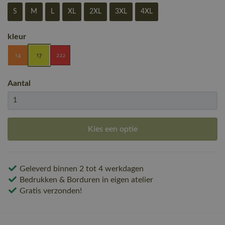
S
M
L
XL
2XL
3XL
4XL
kleur
Aantal
Kies een optie
Geleverd binnen 2 tot 4 werkdagen
Bedrukken & Borduren in eigen atelier
Gratis verzonden!