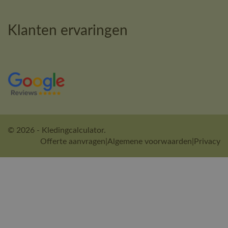
Klanten ervaringen
© 2026 - Kledingcalculator.
Offerte aanvragen
|
Algemene voorwaarden
|
Privacy