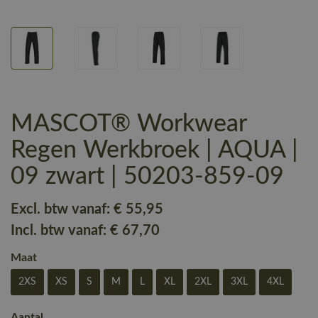
MASCOT® Workwear
Regen Werkbroek | AQUA |
09 zwart | 50203-859-09
Excl. btw vanaf:
€ 55
,95
Incl. btw vanaf:
€ 67
,70
Maat
2XS
XS
S
M
L
XL
2XL
3XL
4XL
Aantal