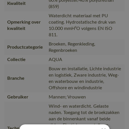
60% polyester/40% polyurethan
Kwaliteit
(859)
Waterdicht materiaal met PU
Opmerking over
coating. Hydrostatische druk van
kwaliteit
10.000 mmH²O volgens EN ISO
811.
Broeken, Regenkleding,
Productcategorie
Regenbroeken
Collectie
AQUA
Bouw en installatie, Lichte industrie
en logistiek, Zware industrie, Weg-
Branche
en waterbouw en industrie,
Offshore en windindustrie
Gebruiker
Mannen; Vrouwen
Wind- en waterdicht. Gelaste
naden. Toegang tot de broekzakken
aan de binnenkant vanaf beide
zijden. Elastiek en verstelbaar
Technische tekst