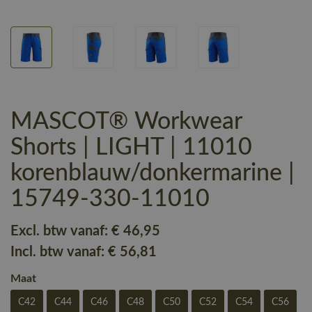
MASCOT® Workwear
Shorts | LIGHT | 11010
korenblauw/donkermarine |
15749-330-11010
Excl. btw vanaf:
€ 46
,95
Incl. btw vanaf:
€ 56
,81
Maat
C42
C44
C46
C48
C50
C52
C54
C56