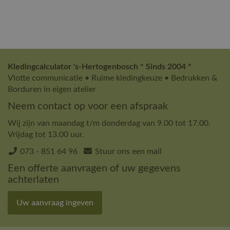
Kledingcalculator 's-Hertogenbosch * Sinds 2004 *
Vlotte communicatie • Ruime kledingkeuze • Bedrukken &
Borduren in eigen atelier
Neem contact op voor een afspraak
Wij zijn van maandag t/m donderdag van 9.00 tot 17.00.
Vrijdag tot 13.00 uur.
073 - 851 64 96
Stuur ons een mail
Een offerte aanvragen of uw gegevens
achterlaten
Uw aanvraag ingeven