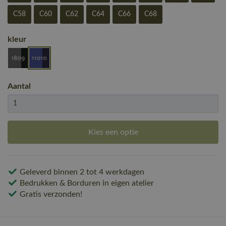
C58
C60
C62
C64
C66
C68
kleur
Aantal
Kies een optie
Geleverd binnen 2 tot 4 werkdagen
Bedrukken & Borduren in eigen atelier
Gratis verzonden!