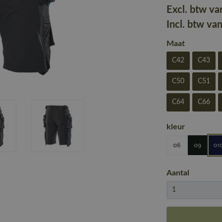
Excl. btw va
Incl. btw va
Maat
C42
C43
C50
C51
C64
C66
kleur
Aantal