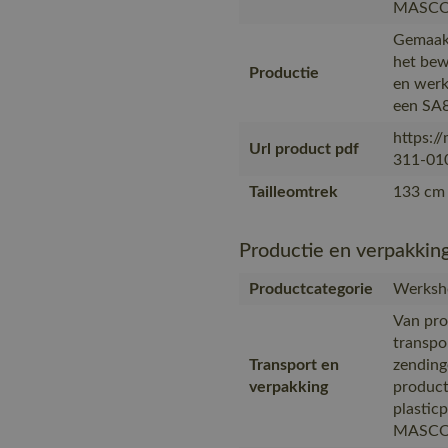
MASCOT,
Gemaakt
het bew
Productie
en werk
een SA8
https:/
Url product pdf
311-010
Tailleomtrek
133 cm 
Productie en verpakkin
Productcategorie
Werksho
Van pro
transpo
Transport en
zending
verpakking
product
plastic
MASCOT,