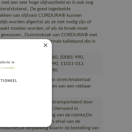
 met een zeer hoge slijtvastheid en is ook nog
terafstotend., De goed ingedeelde
zakken van slijtvast CORDURA® kunnen
ijk worden afgeritst als ze niet nodig zijn of
aakt moeten worden, of als de broek moet
 gewassen., Duimstokzak van CORDURA® met
akken., Ergonomisch gevormde tailleband die in
×
rkhoudingen steun biedt.
802, 50602-010, 50143-860, 50081-990,
ebsite te
990, 21450-990, 0352A-990, 11011-012,
es verder
990, 50456-990, 50164-990
et product gemaakt is van stretchmateriaal
TIONEEL
r gebruik gemaakt te worden van een rekbaar
.
ductie naar magazijnen getransporteerd door
rtpartners met ISO 14001;Vervoerd in
en met maximale benutting van de ruimte;De
verpakking is gemaakt van afval van de
productie;De verpakking waarin de bestelling van