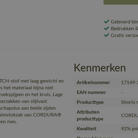
Geleverd bin
Bedrukken & 
Gratis verzo
Kenmerken
TCH-stof met laag gewicht en
Artikelnummer
17149-
s het materiaal bijna niet
EAN nummer
-
oekspijpen en het kruis. Lage
kerzakken van slijtvast
Producttype
Shorts 
hapslus aan beide zijden
Attributen
. Duimstokzak van CORDURA®
CORDUR
producttype
een mes.
Kwaliteit
92% pol