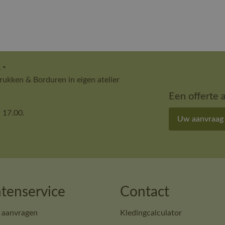
 *
ukken & Borduren in eigen atelier
Een offerte 
 17.00.
Uw aanvraag
tenservice
Contact
 aanvragen
Kledingcalculator