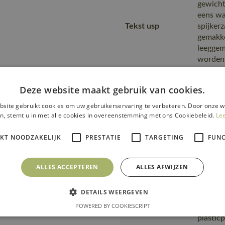
gewicht
eens wa
Tekst usp
spijker
gemakkel
leeggem
worden
extra z
alle we
Deze website maakt gebruik van cookies.
18050-
Fitting
site gebruikt cookies om uw gebruikerservaring te verbeteren. Door onze w
03044-
accessories
n, stemt u in met alle cookies in overeenstemming met ons Cookiebeleid.
Le
17044-
Omdat h
IKT NOODZAKELIJK
PRESTATIE
TARGETING
FUNC
Opmerking logo
dient e
transfer
ALLES ACCEPTEREN
ALLES AFWIJZEN
Van pro
transpo
DETAILS WEERGEVEN
Transport en
zending
POWERED BY COOKIESCRIPT
verpakking
product
plastic