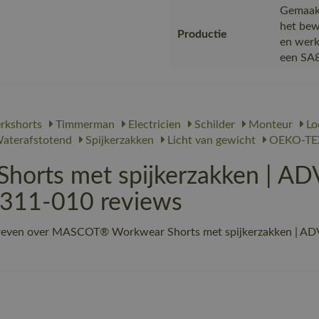
Gemaakt
het bew
Productie
en werk
een SA8
kshorts
Timmerman
Electricien
Schilder
Monteur
Lo
aterafstotend
Spijkerzakken
Licht van gewicht
OEKO-TE
orts met spijkerzakken | A
-311-010 reviews
chreven over MASCOT® Workwear Shorts met spijkerzakken | A