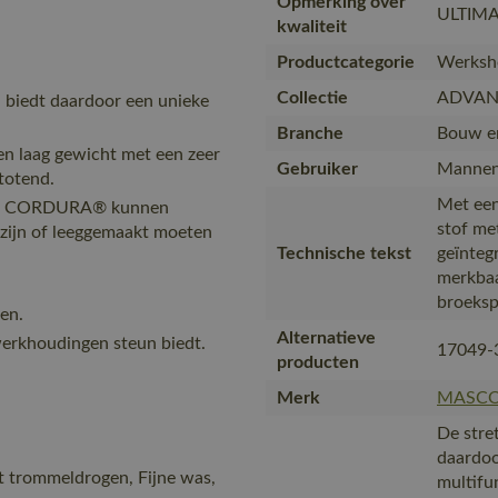
Opmerking over
ULTIMA
kwaliteit
Productcategorie
Werksho
Collectie
ADVAN
en biedt daardoor een unieke
Branche
Bouw en
en laag gewicht met een zeer
Gebruiker
Mannen
totend.
Met een
vast CORDURA® kunnen
stof me
g zijn of leeggemaakt moeten
Technische tekst
geïntegr
merkbaa
broekspi
en.
Alternatieve
werkhoudingen steun biedt.
17049-
producten
Merk
MASC
De stret
daardoo
t trommeldrogen, Fijne was,
multifu