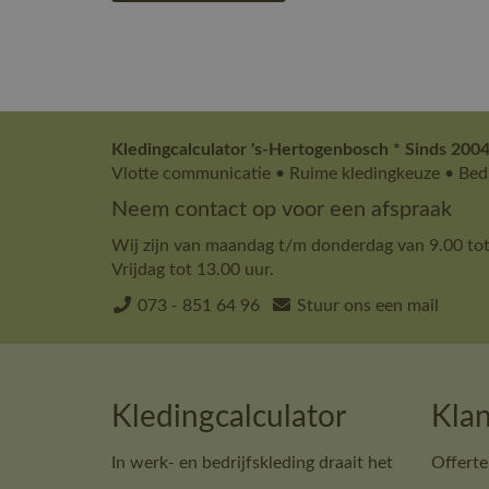
Kledingcalculator 's-Hertogenbosch * Sinds 2004
Vlotte communicatie • Ruime kledingkeuze • Bedr
Neem contact op voor een afspraak
Wij zijn van maandag t/m donderdag van 9.00 tot
Vrijdag tot 13.00 uur.
073 - 851 64 96
Stuur ons een mail
Kledingcalculator
Klan
In werk- en bedrijfskleding draait het
Offerte