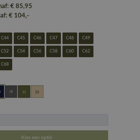
naf:
€ 85
,95
naf:
€ 104
,-
C44
C45
C46
C47
C48
C49
C52
C54
C56
C58
C60
C62
C68
Kies een optie