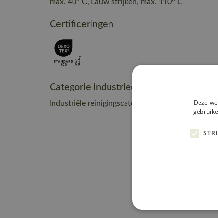
max. 40° C, Lauw strijken, max. 110° C
Certificeringen
Categorie industrieel onderhoud
Deze web
Industriële reinigingscategorie C2
gebruike
STR