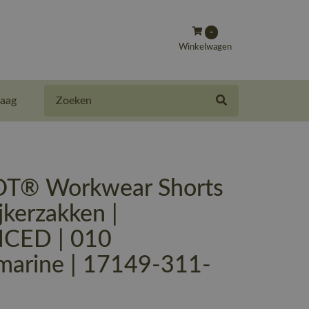
-
Winkelwagen
Zoeken
aag
T® Workwear Shorts
jkerzakken |
CED | 010
marine | 17149-311-