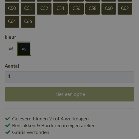
C50
C51
C52
C54
C56
C58
C60
C62
C64
C66
kleur
Aantal
Kies een optie
Geleverd binnen 2 tot 4 werkdagen
Bedrukken & Borduren in eigen atelier
Gratis verzonden!