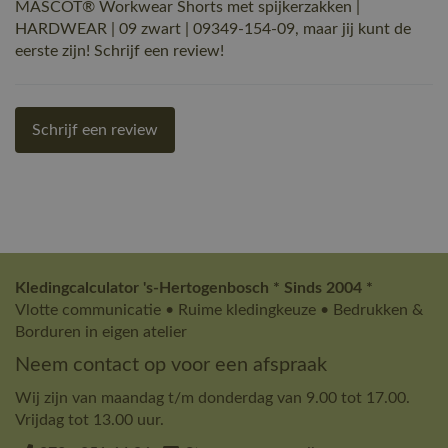
MASCOT® Workwear Shorts met spijkerzakken |
HARDWEAR | 09 zwart | 09349-154-09, maar jij kunt de
eerste zijn! Schrijf een review!
Schrijf een review
Kledingcalculator 's-Hertogenbosch * Sinds 2004 *
Vlotte communicatie • Ruime kledingkeuze • Bedrukken &
Borduren in eigen atelier
Neem contact op voor een afspraak
Wij zijn van maandag t/m donderdag van 9.00 tot 17.00.
Vrijdag tot 13.00 uur.