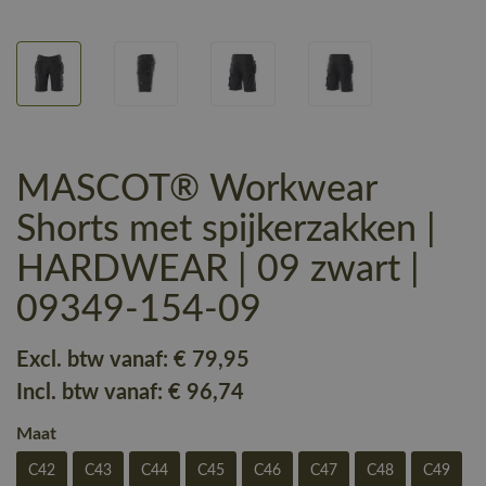
MASCOT® Workwear
Shorts met spijkerzakken |
HARDWEAR | 09 zwart |
09349-154-09
Excl. btw vanaf:
€ 79
,95
Incl. btw vanaf:
€ 96
,74
Maat
C42
C43
C44
C45
C46
C47
C48
C49