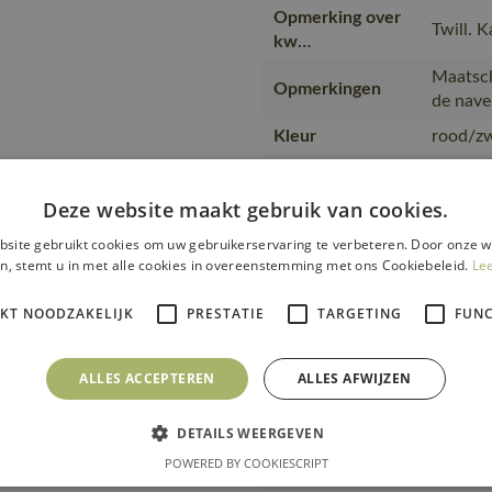
Opmerking over
Twill. 
kw…
Maatsch
Opmerkingen
de nave
Kleur
rood/zw
Collectie
UNIQU
Deze website maakt gebruik van cookies.
Artikel kwaliteit
18349-
kleur nummer
site gebruikt cookies om uw gebruikerservaring te verbeteren. Door onze w
n, stemt u in met alle cookies in overeenstemming met ons Cookiebeleid.
Le
Producttype
Shorts
Kwaliteit
50% kat
IKT NOODZAKELIJK
PRESTATIE
TARGETING
FUNC
Productcategorie
Werksho
Bouw en 
ALLES ACCEPTEREN
ALLES AFWIJZEN
Branche
waterbo
Gebruiker
Mannen
DETAILS WEERGEVEN
POWERED BY COOKIESCRIPT
Merk
MASC