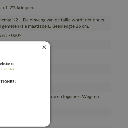
Kan 1-2% krimpen.
ema: K2 – De omvang van de taille wordt net onder
l gemeten (zie maattabel)., Beenlengte 26 cm.
art - 0209
E
×
230-0209
ebsite te
es verder
oen/50% polyester (230)
TIONEEL
rts, Shorts
installatie, Lichte industrie en logistiek, Weg- en
uw en industrie
, Vrouwen
OT®