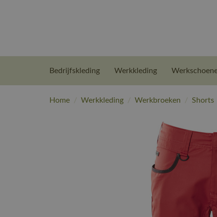
Bedrijfskleding
Werkkleding
Werkschoen
Home
/
Werkkleding
/
Werkbroeken
/
Shorts