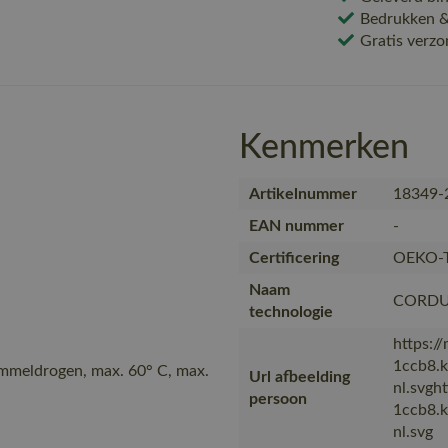
Bedrukken & 
Gratis verzo
Kenmerken
Artikelnummer
18349-
EAN nummer
-
Certificering
OEKO-
Naam
CORD
technologie
https:/
1ccb8.
ommeldrogen, max. 60° C, max.
Url afbeelding
nl.svgh
persoon
1ccb8.
nl.svg