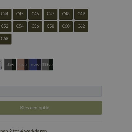
C44
C45
C46
C47
C48
C49
C52
C54
C56
C58
C60
C62
C68
Kies een optie
nen 2 tot 4 werkdagen