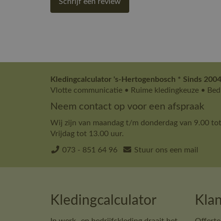
Schrijf een review
Kledingcalculator 's-Hertogenbosch * Sinds 2004
Vlotte communicatie • Ruime kledingkeuze • Bedr
Neem contact op voor een afspraak
Wij zijn van maandag t/m donderdag van 9.00 tot
Vrijdag tot 13.00 uur.
073 - 851 64 96
Stuur ons een mail
Kledingcalculator
Klan