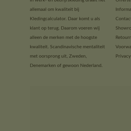
In werk- en bedrijfskleding draait het
Offerte
allemaal om kwaliteit bij
Informa
Kledingcalculator. Daar komt u als
Contac
klant op terug. Daarom voeren wij
Showro
alleen de merken met de hoogste
Retour
kwaliteit. Scandinavische mentaliteit
Voorwa
met oorsprong uit, Zweden,
Privacy
Denemarken of gewoon Nederland.