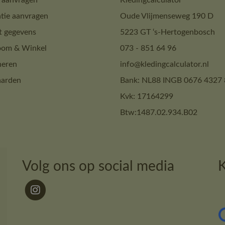
 aanvragen
Kledingcalculator
tie aanvragen
Oude Vlijmenseweg 190 D
t gegevens
5223 GT ‘s-Hertogenbosch
om & Winkel
073 - 851 64 96
neren
info@kledingcalculator.nl
arden
Bank: NL88 INGB 0676 4327 
Kvk: 17164299
Btw:1487.02.934.B02
Volg ons op social media
K