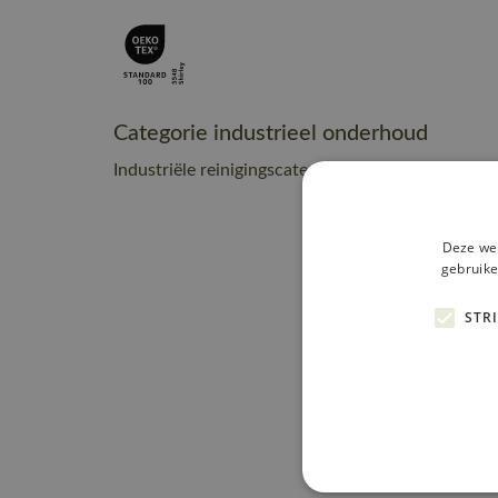
Categorie industrieel onderhoud
Industriële reinigingscategorie A2
Deze web
gebruike
STR