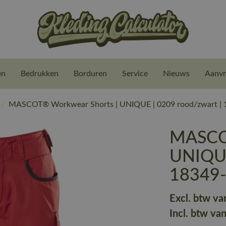
en
Bedrukken
Borduren
Service
Nieuws
Aanvr
/
MASCOT® Workwear Shorts | UNIQUE | 0209 rood/zwart |
MASCOT
UNIQUE
18349
Excl. btw va
Incl. btw va