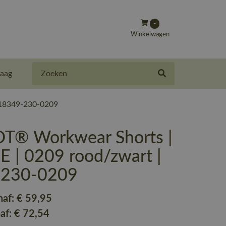
-
Winkelwagen
Zoeken
aag
 18349-230-0209
® Workwear Shorts |
 | 0209 rood/zwart |
-230-0209
naf:
€ 59
,95
naf:
€ 72
,54