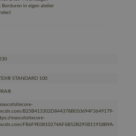
Borduren in eigen atelier
nden!
230
TEX® STANDARD 100
URA®
/mascotsitecore-
kxcdn.com/B25B413302D844378B010694F3649179-
ttps://mascotsitecore-
kxcdn.com/FB6F9E0810274AF6B52B295B11918B9A-