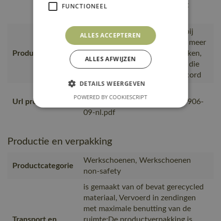
bestelling van MASCOT wordt
FUNCTIONEEL
verpakt
Geproduceerd in Bangladesh bij
ALLES ACCEPTEREN
gecontroleerde partners die al meer
Productie
dan 10 jaar met MASCOT werken,
ALLES AFWIJZEN
Geproduceerd bij leveranciers die
lid zijn van het Bangladesh Accord
DETAILS WEERGEVEN
https://mascotsitecore-
POWERED BY COOKIESCRIPT
Url product pdf
1ccb8.kxcdn.com/pdf/F1005-906-
09-nl.pdf
Productie en verpakking
Werkschoenen, Werkschoenen
Productcategorie
non-safety
is gemaakt van of bevat gerecycled
materiaal, Vervoerd in zendingen
met maximale benutting van de
Transport en
ruimte;De productverpakking is