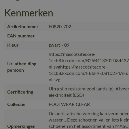
Kenmerken
Artikelnummer
F0820-702
EAN nummer
-
Kleur
zwart - 09
https://mascotsitecore-
1ccb8.kxcdn.com/B25B413302D8443
Url afbeelding
nl.svghttps://mascotsitecore-
persoon
1ccb8.kxcdn.com/FB6F9E0810274AF
nl.svg
Ultra slip resistant zool (antislip), Afvoe
Certificering
elektriciteit (ESD)
Collectie
FOOTWEAR CLEAR
De antistatische werking kan verminder
wassen., Deze schoenen vallen iets klei
Opmerkingen
schoenen in het assortiment van MASC