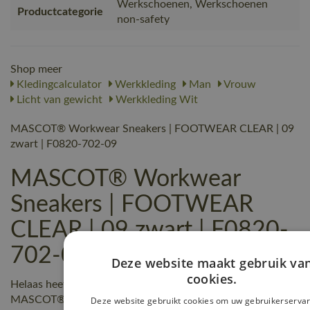
Werkschoenen, Werkschoenen
Productcategorie
non-safety
Shop meer
Kledingcalculator
Werkkleding
Man
Vrouw
Licht van gewicht
Werkkleding Wit
MASCOT® Workwear Sneakers | FOOTWEAR CLEAR | 09
zwart | F0820-702-09
MASCOT® Workwear
Sneakers | FOOTWEAR
CLEAR | 09 zwart | F0820-
702-09 reviews
Deze website maakt gebruik va
cookies.
Helaas heeft nog niemand een beoordeling geschreven over
MASCOT® Workwear Sneakers | FOOTWEAR CLEAR | 09
Deze website gebruikt cookies om uw gebruikerservar