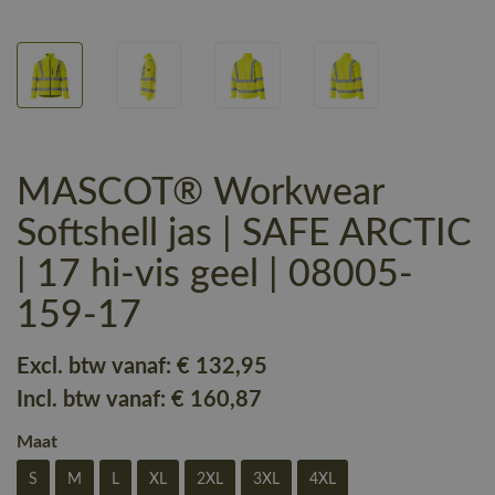
MASCOT® Workwear
Softshell jas | SAFE ARCTIC
| 17 hi-vis geel | 08005-
159-17
Excl. btw vanaf:
€ 132
,95
Incl. btw vanaf:
€ 160
,87
Maat
S
M
L
XL
2XL
3XL
4XL