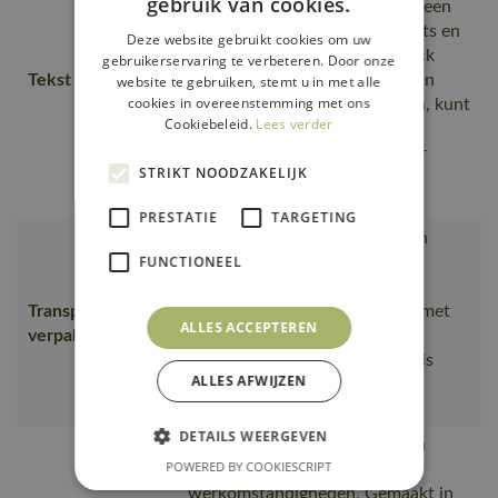
gebruik van cookies.
overzetten van uw broek naar een
driekwartbroek of short., shorts en
Deze website gebruikt cookies om uw
driekwartbroeken met het Click
gebruikerservaring te verbeteren. Door onze
Tekst usp
Pocket System., Gemakkelijk en
website te gebruiken, stemt u in met alle
cookies in overeenstemming met ons
flexibel te plaatsen op broeken, kunt
Cookiebeleid.
Lees verder
u meerdere spijkerzakken
toevoegen., Wanneer het weer
STRIKT NOODZAKELIJK
verandert, ruime zak met
magneetsluiting., Grote
PRESTATIE
TARGETING
Van productie naar magazijnen
FUNCTIONEEL
getransporteerd door
transportpartners met ISO
Transport en
14001;Vervoerd in zendingen met
ALLES ACCEPTEREN
verpakking
maximale benutting van de
ruimte;De productverpakking is
ALLES AFWIJZEN
gemaakt van afval van de
plasticproductie
DETAILS WEERGEVEN
wat het bewijs is van goede en
POWERED BY COOKIESCRIPT
veilige medewerkerrelaties en
werkomstandigheden, Gemaakt in