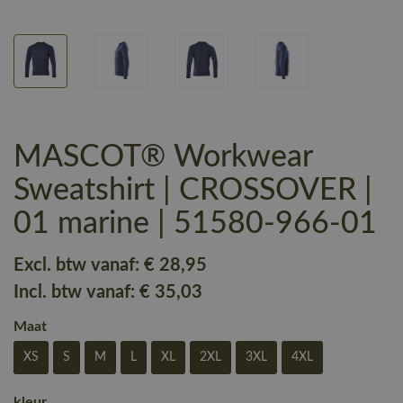
MASCOT® Workwear
Sweatshirt | CROSSOVER |
01 marine | 51580-966-01
Excl. btw vanaf:
€ 28
,95
Incl. btw vanaf:
€ 35
,03
Maat
XS
S
M
L
XL
2XL
3XL
4XL
kleur