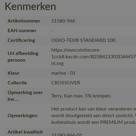
Kenmerken
Artikelnummer
51580-966
EAN nummer
-
Certificering
OEKO-TEX® STANDARD 100
https://mascotsitecore-
Url afbeelding
1ccb8.kxcdn.com/B25B413302D8443
persoon
nl.svg
Kleur
marine - 01
Collectie
CROSSOVER
Opmerking over
Terry. Kan max. 5% krimpen.
kw…
Het product kan van kleur veranderen 
Opmerkingen
wordt blootgesteld aan direct zonlicht.
buitenshuis wordt een PREMIUM produ
Artikel kwaliteit
51580-966-01