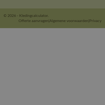
© 2026 - Kledingcalculator.
Offerte aanvragen
|
Algemene voorwaarden
|
Privacy