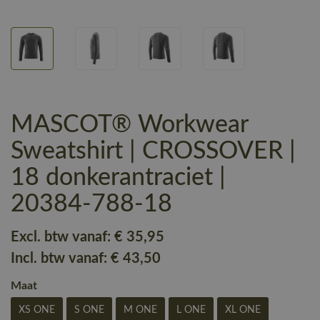
MASCOT® Workwear
Sweatshirt | CROSSOVER |
18 donkerantraciet |
20384-788-18
Excl. btw vanaf:
€ 35
,95
Incl. btw vanaf:
€ 43
,50
Maat
XS ONE
S ONE
M ONE
L ONE
XL ONE