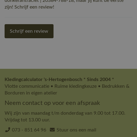
donkerantraciet | 20384-788-18, maar jij kunt de eerste
zijn! Schrijf een review!
Schrijf een review
Kledingcalculator 's-Hertogenbosch * Sinds 2004 *
Vlotte communicatie • Ruime kledingkeuze • Bedrukken &
Borduren in eigen atelier
Neem contact op voor een afspraak
Wij zijn van maandag t/m donderdag van 9.00 tot 17.00.
Vrijdag tot 13.00 uur.
073 - 851 64 96
Stuur ons een mail