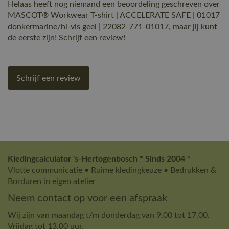
Helaas heeft nog niemand een beoordeling geschreven over
MASCOT® Workwear T-shirt | ACCELERATE SAFE | 01017
donkermarine/hi-vis geel | 22082-771-01017, maar jij kunt
de eerste zijn! Schrijf een review!
Schrijf een review
Kledingcalculator 's-Hertogenbosch * Sinds 2004 *
Vlotte communicatie • Ruime kledingkeuze • Bedrukken &
Borduren in eigen atelier
Neem contact op voor een afspraak
Wij zijn van maandag t/m donderdag van 9.00 tot 17.00.
Vrijdag tot 13.00 uur.