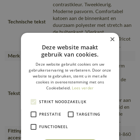
contrastkleur. Tweekleurig.
Moderne pasvorm. Comfortabel
katoen aan de binnenkant en
Technische tekst
duurzaam polyester met stretch aan
de buitenkant. Vierkant
×
jacquardpatroon. Ronde hals. Tricot
Deze website maakt
aan de hals. Verstevigde boord.
gebruik van cookies.
Merk
MASCOT®
Deze website gebruikt cookies om uw
Moderne, comfortabele pasvorm
gebruikerservaring te verbeteren. Door onze
met een optimale
website te gebruiken, stemt u in met alle
bewegingsvrijheid., De naad in de
cookies in overeenstemming met ons
nek is afgezet met een zacht
Cookiebeleid.
Lees verder
Tekst usp
materiaal om irritaties te
voorkomen., Stof met polyester aan
STRIKT NOODZAKELIJK
de voorzijde voor duurzaamheid en
PRESTATIE
TARGETING
kleurechtheid, en katoen aan de
achterkant voor extra comfort.
FUNCTIONEEL
Fitting
18050-802, 50602-010, 50143-860
accessories