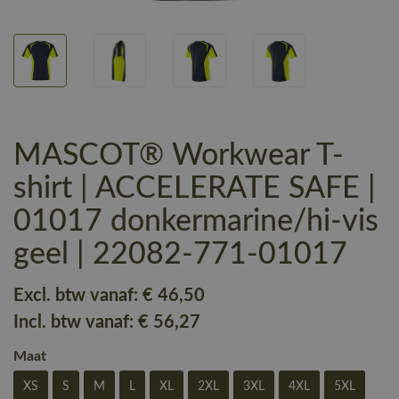
MASCOT® Workwear T-
shirt | ACCELERATE SAFE |
01017 donkermarine/hi-vis
geel | 22082-771-01017
Excl. btw vanaf:
€ 46
,50
Incl. btw vanaf:
€ 56
,27
Maat
XS
S
M
L
XL
2XL
3XL
4XL
5XL