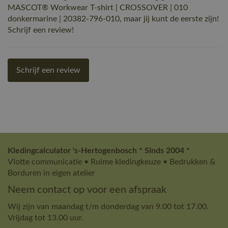
MASCOT® Workwear T-shirt | CROSSOVER | 010
donkermarine | 20382-796-010, maar jij kunt de eerste zijn!
Schrijf een review!
Schrijf een review
Kledingcalculator 's-Hertogenbosch * Sinds 2004 *
Vlotte communicatie • Ruime kledingkeuze • Bedrukken &
Borduren in eigen atelier
Neem contact op voor een afspraak
Wij zijn van maandag t/m donderdag van 9.00 tot 17.00.
Vrijdag tot 13.00 uur.