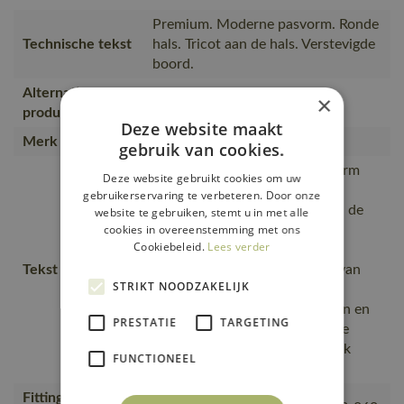
Premium. Moderne pasvorm. Ronde
Technische tekst
hals. Tricot aan de hals. Verstevigde
boord.
Alternatieve
×
20482-786
producten
Deze website maakt
Merk
MASCOT®
gebruik van cookies.
Moderne, comfortabele pasvorm
Deze website gebruikt cookies om uw
met een optimale
gebruikerservaring te verbeteren. Door onze
bewegingsvrijheid., De naad in de
website te gebruiken, stemt u in met alle
cookies in overeenstemming met ons
nek is afgezet met een zacht
Cookiebeleid.
Lees verder
materiaal om irritaties te
Tekst usp
voorkomen., Bij de productie van
STRIKT NOODZAKELIJK
biologisch katoen wordt geen
gebruik gemaakt van pesticiden en
PRESTATIE
TARGETING
chemicaliën., geweven in single
jersey., Zacht en licht natuurlijk
FUNCTIONEEL
materiaal
Fitting