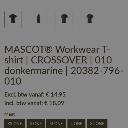
MASCOT® Workwear T-
shirt | CROSSOVER | 010
donkermarine | 20382-796-
010
Excl. btw vanaf:
€ 14
,95
Incl. btw vanaf:
€ 18
,09
Maat
XS ONE
S ONE
M ONE
L ONE
XL ONE