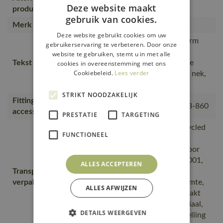
51579-965, 51585-967
Deze website maakt
producten
gebruik van cookies.
Merk
MASCOT®
Deze website gebruikt cookies om uw
Moderne, comfortabele pasvorm
gebruikerservaring te verbeteren. Door onze
met een optimale
website te gebruiken, stemt u in met alle
Tekst usp
bewegingsvrijheid., Tricot bij de
cookies in overeenstemming met ons
Cookiebeleid.
Lees verder
hals., Band over de naad bij de nek,
zodat de naad niet irriteert.
STRIKT NOODZAKELIJK
Fitting
18050-802, 50602-010, 50143-860
accessories
PRESTATIE
TARGETING
is gemaakt van of bevat gerecycled
FUNCTIONEEL
materiaal, Van productie naar
magazijnen getransporteerd door
transportpartners met ISO 14001,
ALLES ACCEPTEREN
Transport en
Vervoerd in zendingen met
verpakking
maximale benutting van de ruimte,
ALLES AFWIJZEN
De productverpakking is gemaakt
van of bevat gerecycled materiaal,
DETAILS WEERGEVEN
De verpakking waarin de bestelling