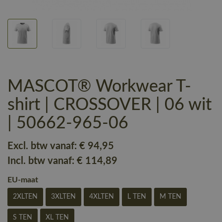
MASCOT® Workwear T-
shirt | CROSSOVER | 06 wit
| 50662-965-06
Excl. btw vanaf:
€ 94
,95
Incl. btw vanaf:
€ 114
,89
EU-maat
2XLTEN
3XLTEN
4XLTEN
L TEN
M TEN
S TEN
XL TEN