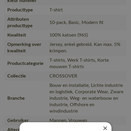
kleur nummer
Producttype
T-shirt
Attributen
10-pack, Basic, Modern fit
producttype
Kwaliteit
100% katoen (965)
Opmerking over
Jersey, enkel gebreid. Kan max. 5%
kwaliteit
krimpen.
T-shirts, Werk T-shirts, Korte
Productcategorie
mouwen T-shirts
Collectie
CROSSOVER
Bouw en installatie, Lichte industrie
en logistiek, Corporate Wear, Zware
Branche
industrie, Weg- en waterbouw en
industrie, Offshore en
windindustrie
Gebruiker
Mannen, Vrouwen
×
Alternatieve