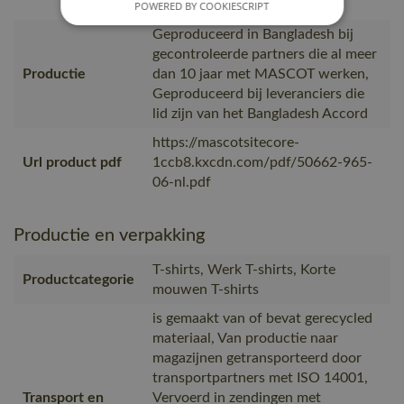
van MASCOT wordt verpakt
POWERED BY COOKIESCRIPT
Geproduceerd in Bangladesh bij
gecontroleerde partners die al meer
Productie
dan 10 jaar met MASCOT werken,
Geproduceerd bij leveranciers die
lid zijn van het Bangladesh Accord
https://mascotsitecore-
Url product pdf
1ccb8.kxcdn.com/pdf/50662-965-
06-nl.pdf
Productie en verpakking
T-shirts, Werk T-shirts, Korte
Productcategorie
mouwen T-shirts
is gemaakt van of bevat gerecycled
materiaal, Van productie naar
magazijnen getransporteerd door
transportpartners met ISO 14001,
Transport en
Vervoerd in zendingen met