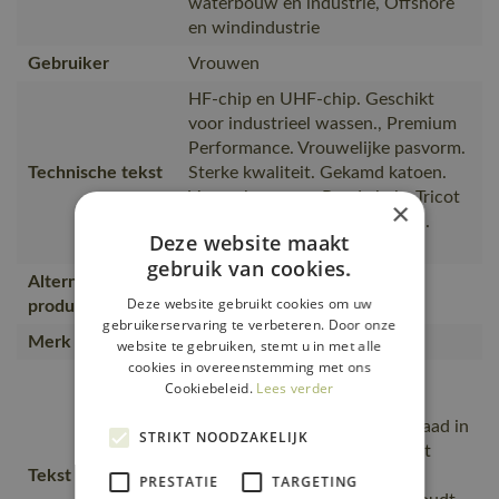
waterbouw en industrie, Offshore
en windindustrie
Gebruiker
Vrouwen
HF-chip en UHF-chip. Geschikt
voor industrieel wassen., Premium
Performance. Vrouwelijke pasvorm.
Technische tekst
Sterke kwaliteit. Gekamd katoen.
Voorgekrompen. Ronde hals. Tricot
×
aan de hals. Verstevigde boord.
Deze website maakt
Geschikt voor naamlabel
gebruik van cookies.
Alternatieve
20392-796
Deze website gebruikt cookies om uw
producten
gebruikerservaring te verbeteren. Door onze
Merk
MASCOT®
website te gebruiken, stemt u in met alle
cookies in overeenstemming met ons
Het product kan industrieel
Cookiebeleid.
Lees verder
gewassen worden., Speciaal
getailleerd damesmodel., De naad in
STRIKT NOODZAKELIJK
de nek is afgezet met een zacht
Tekst usp
materiaal om irritaties te
PRESTATIE
TARGETING