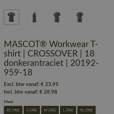
MASCOT® Workwear T-
shirt | CROSSOVER | 18
donkerantraciet | 20192-
959-18
Excl. btw vanaf:
€ 23
,95
Incl. btw vanaf:
€ 28
,98
Maat
XS ONE
S ONE
M ONE
L ONE
XL ONE