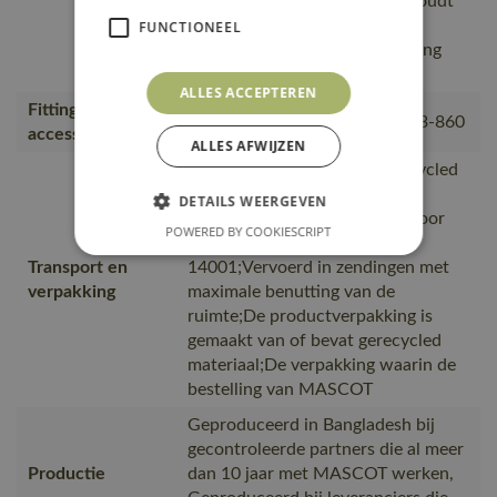
voorkomen., Het product behoudt
zijn kleur en vorm goed na het
FUNCTIONEEL
wassen., Geschikt voor plaatsing
van een HF-chip.
ALLES ACCEPTEREN
Fitting
18050-802, 50602-010, 50143-860
accessories
ALLES AFWIJZEN
is gemaakt van of bevat gerecycled
materiaal, Van productie naar
DETAILS WEERGEVEN
magazijnen getransporteerd door
POWERED BY COOKIESCRIPT
transportpartners met ISO
Transport en
14001;Vervoerd in zendingen met
verpakking
maximale benutting van de
ruimte;De productverpakking is
gemaakt van of bevat gerecycled
materiaal;De verpakking waarin de
bestelling van MASCOT
Geproduceerd in Bangladesh bij
gecontroleerde partners die al meer
Productie
dan 10 jaar met MASCOT werken,