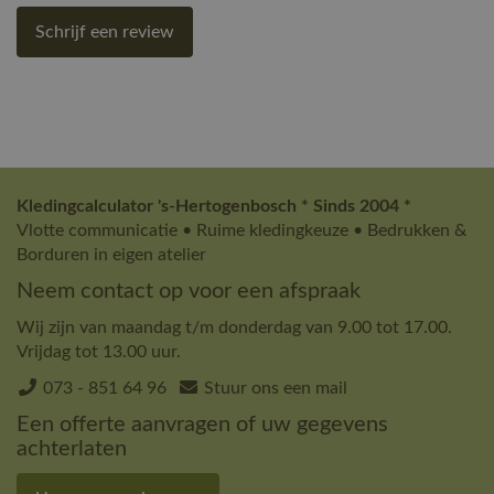
Schrijf een review
Kledingcalculator 's-Hertogenbosch * Sinds 2004 *
Vlotte communicatie • Ruime kledingkeuze • Bedrukken &
Borduren in eigen atelier
Neem contact op voor een afspraak
Wij zijn van maandag t/m donderdag van 9.00 tot 17.00.
Vrijdag tot 13.00 uur.
073 - 851 64 96
Stuur ons een mail
Een offerte aanvragen of uw gegevens
achterlaten