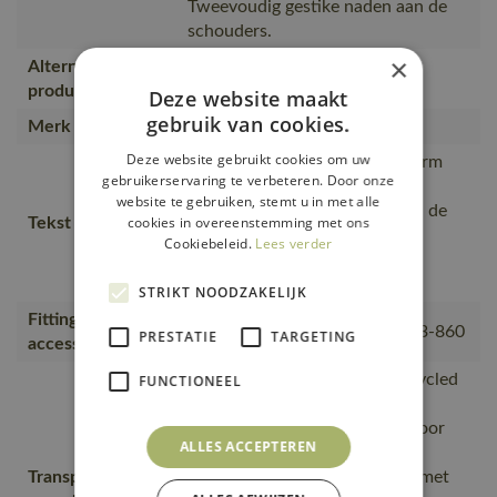
Tweevoudig gestike naden aan de
schouders.
×
Alternatieve
51585-967, 50662-965
producten
Deze website maakt
gebruik van cookies.
Merk
MASCOT®
Deze website gebruikt cookies om uw
Moderne, comfortabele pasvorm
gebruikerservaring te verbeteren. Door onze
met een optimale
website te gebruiken, stemt u in met alle
bewegingsvrijheid., De naad in de
cookies in overeenstemming met ons
Tekst usp
nek is afgezet met een zacht
Cookiebeleid.
Lees verder
materiaal om irritaties te
voorkomen., Tricot bij de hals.
STRIKT NOODZAKELIJK
Fitting
18050-802, 50602-010, 50143-860
PRESTATIE
TARGETING
accessories
is gemaakt van of bevat gerecycled
FUNCTIONEEL
materiaal, Van productie naar
magazijnen getransporteerd door
ALLES ACCEPTEREN
transportpartners met ISO
Transport en
14001;Vervoerd in zendingen met