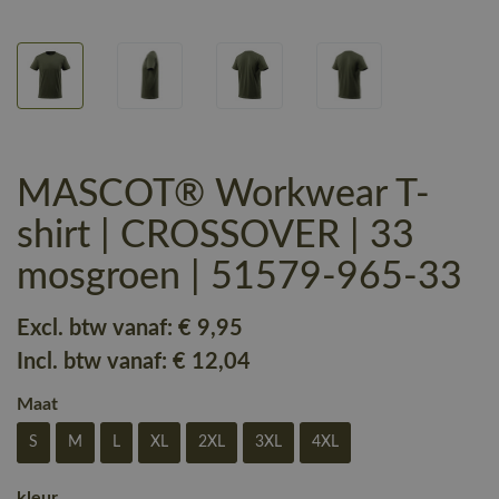
MASCOT® Workwear T-
shirt | CROSSOVER | 33
mosgroen | 51579-965-33
Excl. btw vanaf:
€ 9
,95
Incl. btw vanaf:
€ 12
,04
Maat
S
M
L
XL
2XL
3XL
4XL
kleur