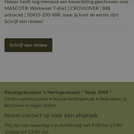
Helaas heeft nog niemand een beoordeling geschreven over
MASCOT® Workwear T-shirt | CROSSOVER | 888
antraciet | 50415-250-888, maar jij kunt de eerste zijn!
Schrijf een review!
Schrijf een review
Kledingcalculator 's-Hertogenbosch * Sinds 2004 *
Vlotte communicatie • Ruime kledingkeuze • Bedrukken &
Borduren in eigen atelier
Neem contact op voor een afspraak
Wij zijn van maandag t/m donderdag van 9.00 tot 17.00.
Vrijdag tot 13.00 uur.