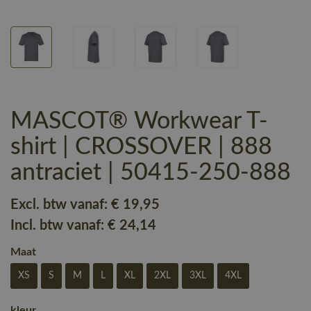
MASCOT® Workwear T-
shirt | CROSSOVER | 888
antraciet | 50415-250-888
Excl. btw vanaf:
€ 19
,95
Incl. btw vanaf:
€ 24
,14
Maat
XS
S
M
L
XL
2XL
3XL
4XL
kleur