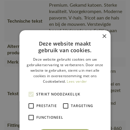
Premium. Gekamd katoen. Sterke
kwaliteit. Voorgekrompen. Moderne
pasvorm. V-hals. Tricot aan de hals
Technische tekst
en bij de mouwen. Verstevigde
boord. Verlengde rug. Splitjes aan
×
beide zijden.
Deze website maakt
Alternatieve
gebruik van cookies.
00782-250
producten
Deze website gebruikt cookies om uw
Merk
MASCOT®
gebruikerservaring te verbeteren. Door onze
website te gebruiken, stemt u in met alle
Moderne, comfortabele pasvorm
cookies in overeenstemming met ons
met een optimale
Cookiebeleid.
Lees verder
bewegingsvrijheid., comfortabel en
warm., De naad in de nek is afgezet
Tekst usp
STRIKT NOODZAKELIJK
met een zacht materiaal om
irritaties te voorkomen., Gekamd
PRESTATIE
TARGETING
katoen, Zijsplitjes., Rugpand is
langer dan voorpand.
FUNCTIONEEL
Fitting
18050-802, 50602-010, 50143-860