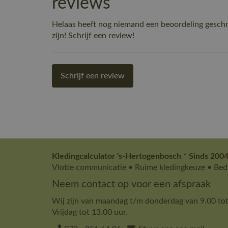
reviews
Helaas heeft nog niemand een beoordeling gesc
zijn! Schrijf een review!
Schrijf een review
Kledingcalculator 's-Hertogenbosch * Sinds 2004
Vlotte communicatie • Ruime kledingkeuze • Bedr
Neem contact op voor een afspraak
Wij zijn van maandag t/m donderdag van 9.00 tot
Vrijdag tot 13.00 uur.