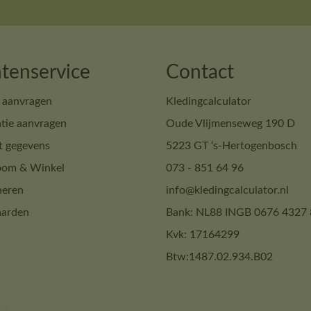
tenservice
Contact
 aanvragen
Kledingcalculator
tie aanvragen
Oude Vlijmenseweg 190 D
t gegevens
5223 GT ‘s-Hertogenbosch
om & Winkel
073 - 851 64 96
neren
info@kledingcalculator.nl
arden
Bank: NL88 INGB 0676 4327 
Kvk: 17164299
Btw:1487.02.934.B02