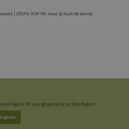
art | 20191-959-90, maar jij kunt de eerste
aanvragen of uw gegevens achterlaten
 ingeven