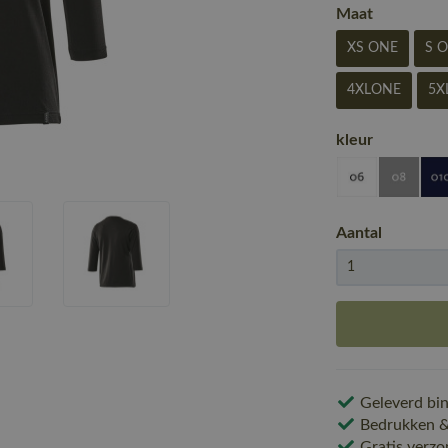
Maat
XS ONE
S 
4XLONE
5X
kleur
Aantal
Geleverd bin
Bedrukken & 
Gratis verzo