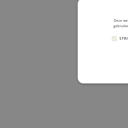
Deze web
gebruike
STR