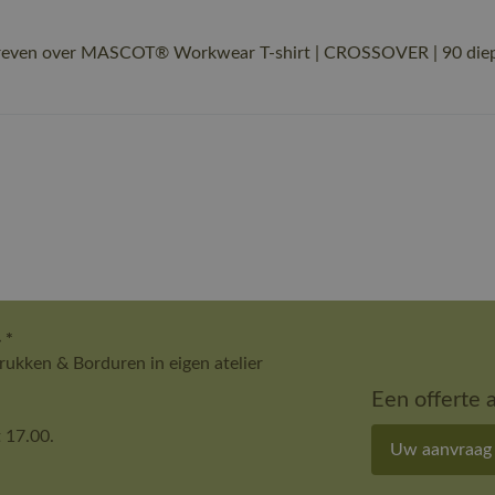
hreven over MASCOT® Workwear T-shirt | CROSSOVER | 90 diepzw
 *
ukken & Borduren in eigen atelier
Een offerte 
 17.00.
Uw aanvraag