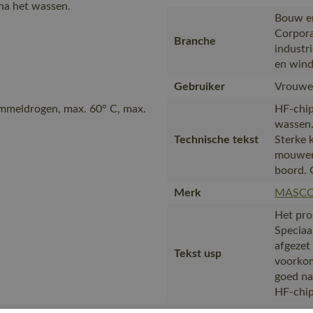
na het wassen.
Bouw en 
Corpora
Branche
industr
en wind
Gebruiker
Vrouwe
ommeldrogen, max. 60° C, max.
HF-chip
wassen.
Technische tekst
Sterke 
mouwen.
boord. 
Merk
MASC
Het pro
Speciaa
afgezet 
Tekst usp
voorkom
goed na
HF-chip