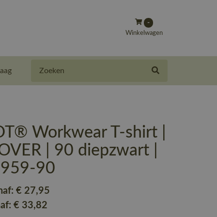
-
Winkelwagen
Zoeken
aag
® Workwear T-shirt |
VER | 90 diepzwart |
-959-90
naf:
€ 27
,95
naf:
€ 33
,82