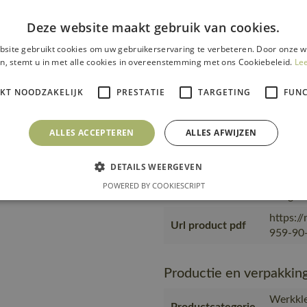
Fitting
18050-
accessories
Deze website maakt gebruik van cookies.
is gema
site gebruikt cookies om uw gebruikerservaring te verbeteren. Door onze w
product
n, stemt u in met alle cookies in overeenstemming met ons Cookiebeleid.
Le
transpo
Transport en
zending
verpakking
IKT NOODZAKELIJK
PRESTATIE
TARGETING
FUNC
product
materia
MASC
ALLES ACCEPTEREN
ALLES AFWIJZEN
Geprodu
partner
DETAILS WEERGEVEN
Productie
Geproduc
POWERED BY COOKIESCRIPT
Bangla
https:/
Url product pdf
959-90-
Productie en verpakkin
Werkkle