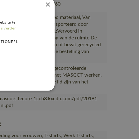
×
802, 50602-010, 50143-860
akt van of bevat gerecycled materiaal, Van
ebsite te
ie naar magazijnen getransporteerd door
es verder
rtpartners met ISO 14001;Vervoerd in
en met maximale benutting van de ruimte;De
TIONEEL
verpakking is gemaakt van of bevat gerecycled
al;De verpakking waarin de bestelling van
OT
ceerd in Bangladesh bij gecontroleerde
s die al meer dan 10 jaar met MASCOT werken,
eerd bij leveranciers die lid zijn van het
desh Accord
/mascotsitecore-1ccb8.kxcdn.com/pdf/20191-
nl.pdf
g
ding voor vrouwen, T-shirts, Werk T-shirts,