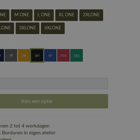
ONE
M ONE
L ONE
XL ONE
2XLONE
LONE
3XLONE
6XLONE
Kies een optie
nen 2 tot 4 werkdagen
Borduren in eigen atelier
nden!