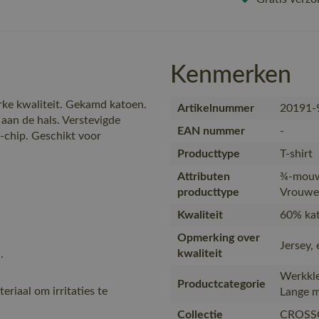
Kenmerken
ke kwaliteit. Gekamd katoen.
Artikelnummer
20191-
an de hals. Verstevigde
EAN nummer
-
-chip. Geschikt voor
Producttype
T-shirt
Attributen
¾-mouw
producttype
Vrouwel
Kwaliteit
60% kat
Opmerking over
Jersey,
kwaliteit
.
Werkkle
Productcategorie
eriaal om irritaties te
Lange m
Collectie
CROSS