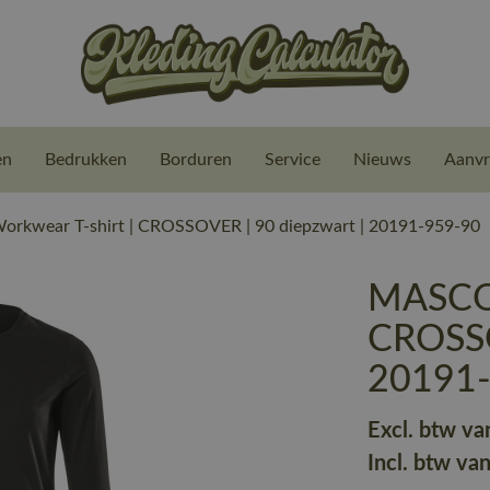
en
Bedrukken
Borduren
Service
Nieuws
Aanvr
kwear T-shirt | CROSSOVER | 90 diepzwart | 20191-959-90
MASCOT
CROSSO
20191
Excl. btw va
Incl. btw va