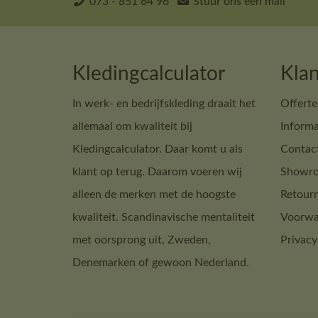
073 - 851 64 96
Stuur ons een mail
Kledingcalculator
Klan
In werk- en bedrijfskleding draait het
Offerte
allemaal om kwaliteit bij
Informa
Kledingcalculator. Daar komt u als
Contac
klant op terug. Daarom voeren wij
Showro
alleen de merken met de hoogste
Retour
kwaliteit. Scandinavische mentaliteit
Voorwa
met oorsprong uit, Zweden,
Privacy
Denemarken of gewoon Nederland.