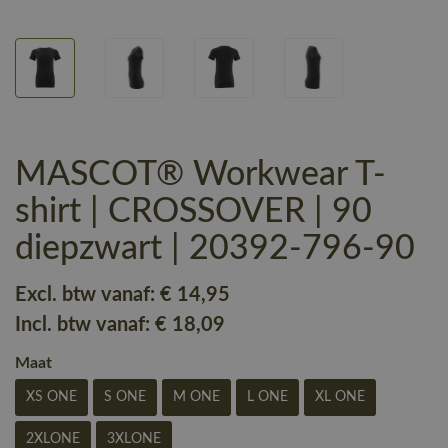
MASCOT® Workwear T-
shirt | CROSSOVER | 90
diepzwart | 20392-796-90
Excl. btw vanaf:
€ 14
,95
Incl. btw vanaf:
€ 18
,09
Maat
XS ONE
S ONE
M ONE
L ONE
XL ONE
2XLONE
3XLONE