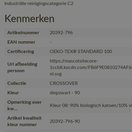
Industriële reinigingscategorie C2
Kenmerken
Artikelnummer
20392-796
EAN nummer
-
Certificering
OEKO-TEX® STANDARD 100
https://mascotsitecore-
Url afbeelding
1ccb8.kxcdn.com/FB6F9E0810274AF
persoon
nl.svg
Collectie
CROSSOVER
Kleur
diepzwart - 90
Opmerking over
Kleur 08: 90% biologisch katoen/10% vi
kw…
Artikel kwaliteit
20392-796-90
kleur nummer