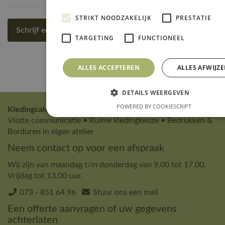
STRIKT NOODZAKELIJK
PRESTATIE
Schrijf een review
TARGETING
FUNCTIONEEL
ALLES ACCEPTEREN
ALLES AFWIJZ
DETAILS WEERGEVEN
POWERED BY COOKIESCRIPT
Kledingcalculator 's-Hertogenbosch * Sinds 2004 *
Vlotte communicatie • Ruime kledingkeuze • Bedrukken &
Borduren in eigen atelier
Neem contact op voor een afspraak
Wij zijn van maandag t/m donderdag van 9.00 tot 17.00.
Vrijdag tot 13.00 uur.
073 - 851 64 96
Stuur ons een mail
Een offerte aanvragen of uw gegevens
achterlaten