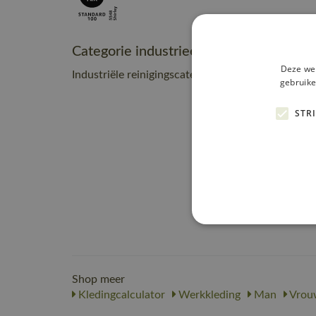
Categorie industrieel onderhoud
Deze web
Industriële reinigingscategorie C2
gebruike
STR
Shop meer
Kledingcalculator
Werkkleding
Man
Vrou