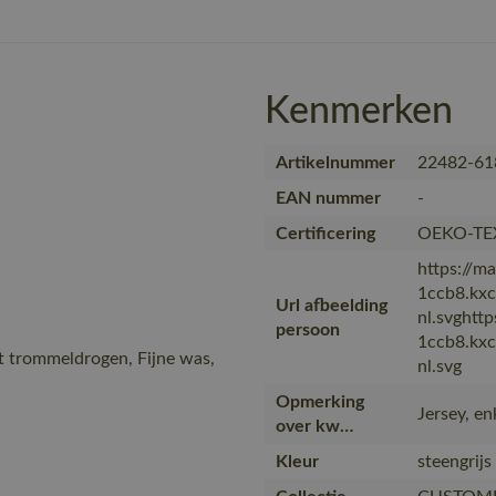
Kenmerken
Artikelnummer
22482-61
EAN nummer
-
Certificering
OEKO-TE
https://ma
1ccb8.kx
Url afbeelding
nl.svghttp
persoon
1ccb8.kx
t trommeldrogen, Fijne was,
nl.svg
Opmerking
Jersey, e
over kw…
Kleur
steengrijs