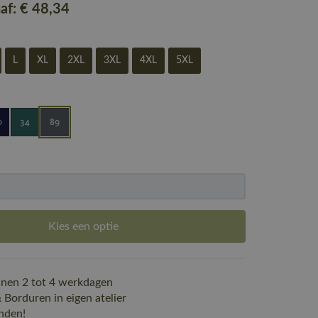
naf:
€ 48
,34
L
XL
2XL
3XL
4XL
5XL
Kies een optie
nen 2 tot 4 werkdagen
Borduren in eigen atelier
nden!