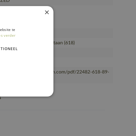
IZED
×
8-89
ebsite te
met korte mouwen
es verder
ycled polyester/10% elastaan (618)
TIONEEL
Vrouwen
®
ascotsitecore-1ccb8.kxcdn.com/pdf/22482-618-89-
g