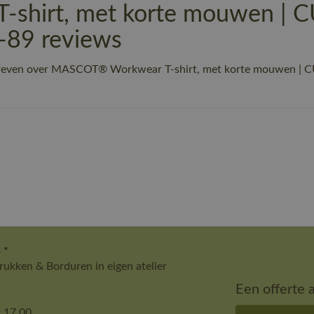
shirt, met korte mouwen | 
8-89 reviews
hreven over MASCOT® Workwear T-shirt, met korte mouwen | C
 *
ukken & Borduren in eigen atelier
Een offerte 
 17.00.