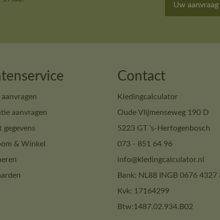
Uw aanvraag
tenservice
Contact
 aanvragen
Kledingcalculator
tie aanvragen
Oude Vlijmenseweg 190 D
t gegevens
5223 GT ‘s-Hertogenbosch
om & Winkel
073 - 851 64 96
neren
info@kledingcalculator.nl
arden
Bank: NL88 INGB 0676 4327 
Kvk: 17164299
Btw:1487.02.934.B02