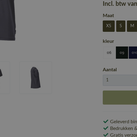
Incl. btw va
Maat
XS
S
M
kleur
Aantal
Geleverd bin
Bedrukken & 
Gratis verzo