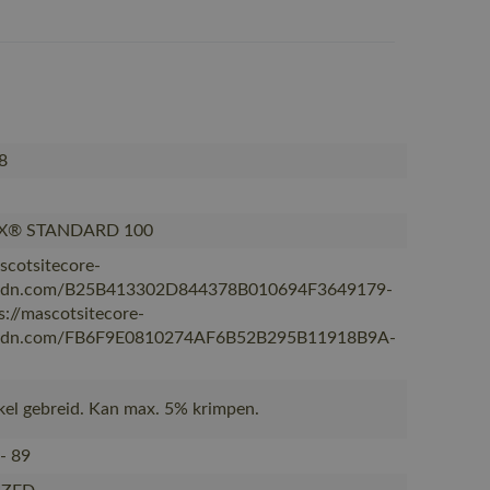
8
X® STANDARD 100
scotsitecore-
cdn.com/B25B413302D844378B010694F3649179-
s://mascotsitecore-
cdn.com/FB6F9E0810274AF6B52B295B11918B9A-
nkel gebreid. Kan max. 5% krimpen.
 - 89