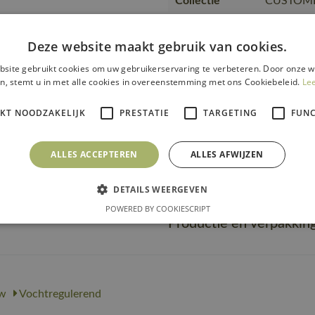
Collectie
CUSTOM
Artikel
kwaliteit kleur
22482-61
Deze website maakt gebruik van cookies.
nummer
site gebruikt cookies om uw gebruikerservaring te verbeteren. Door onze w
Producttype
T-shirt, 
n, stemt u in met alle cookies in overeenstemming met ons Cookiebeleid.
Le
Kwaliteit
90% gerec
IKT NOODZAKELIJK
PRESTATIE
TARGETING
FUNC
Gebruiker
Mannen, 
Merk
MASCOT
ALLES ACCEPTEREN
ALLES AFWIJZEN
Url product
https://m
pdf
nl.pdf
DETAILS WEERGEVEN
POWERED BY COOKIESCRIPT
Productie en verpakkin
w
Vochtregulerend