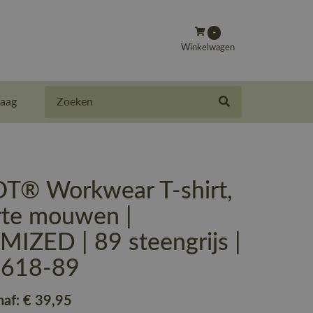
-
Winkelwagen
Zoeken
aag
® Workwear T-shirt,
rte mouwen |
IZED | 89 steengrijs |
-618-89
naf:
€ 39
,95