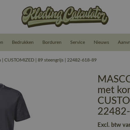
en
Bedrukken
Borduren
Service
Nieuws
Aanvr
| CUSTOMIZED | 89 steengrijs | 22482-618-89
MASCOT
met ko
CUSTOM
22482
Excl. btw va