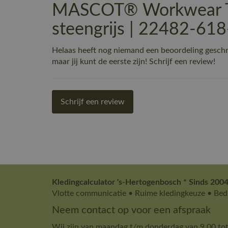
MASCOT® Workwear T-
steengrijs | 22482-61
Helaas heeft nog niemand een beoordeling gesc
maar jij kunt de eerste zijn! Schrijf een review!
Schrijf een review
Kledingcalculator 's-Hertogenbosch * Sinds 2004
Vlotte communicatie • Ruime kledingkeuze • Bedr
Neem contact op voor een afspraak
Wij zijn van maandag t/m donderdag van 9.00 tot