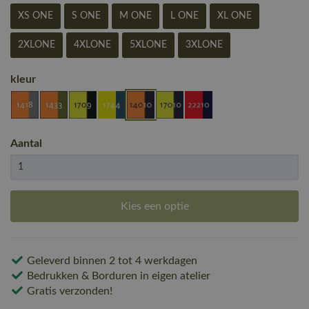
XS ONE
S ONE
M ONE
L ONE
XL ONE
2XLONE
4XLONE
5XLONE
3XLONE
kleur
Aantal
Kies een optie
Geleverd binnen 2 tot 4 werkdagen
Bedrukken & Borduren in eigen atelier
Gratis verzonden!