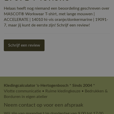
Helaas heeft nog niemand een beoordeling geschreven over
MASCOT® Workwear T-shirt, met lange mouwen |
ACCELERATE | 14010 hi-vis oranje/donkermarine | 19091-
7, maar jij kunt de eerste zijn! Schrijf een review!
Schrijf een review
Kledingcalculator 's-Hertogenbosch * Sinds 2004 *
Vlotte communicatie • Ruime kledingkeuze • Bedrukken &
Borduren in eigen atelier
Neem contact op voor een afspraak
Wij zijn van maandag t/m donderdag van 9.00 tot 17.00.