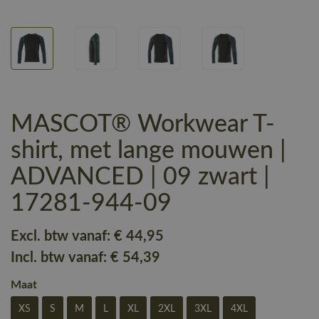
MASCOT® Workwear T-
shirt, met lange mouwen |
ADVANCED | 09 zwart |
17281-944-09
Excl. btw vanaf:
€ 44
,95
Incl. btw vanaf:
€ 54
,39
Maat
XS
S
M
L
XL
2XL
3XL
4XL