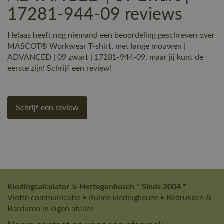
17281-944-09 reviews
Helaas heeft nog niemand een beoordeling geschreven over
MASCOT® Workwear T-shirt, met lange mouwen |
ADVANCED | 09 zwart | 17281-944-09, maar jij kunt de
eerste zijn! Schrijf een review!
Schrijf een review
Kledingcalculator 's-Hertogenbosch * Sinds 2004 *
Vlotte communicatie • Ruime kledingkeuze • Bedrukken &
Borduren in eigen atelier